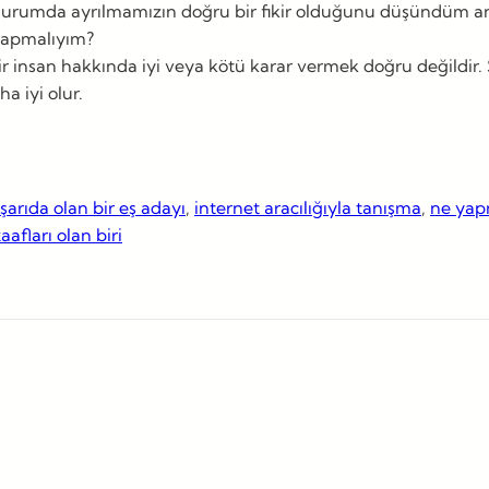
 durumda ayrılmamızın doğru bir fikir olduğunu düşündüm ancak
yapmalıyım?
insan hakkında iyi veya kötü karar vermek doğru değildir.
a iyi olur.
şarıda olan bir eş adayı
, 
internet aracılığıyla tanışma
, 
ne yap
aafları olan biri