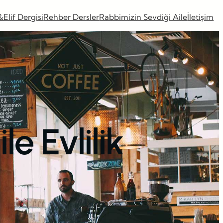
&Elif Dergisi
Rehber Dersler
Rabbimizin Sevdiği Aile
İletişim
le Evlilik