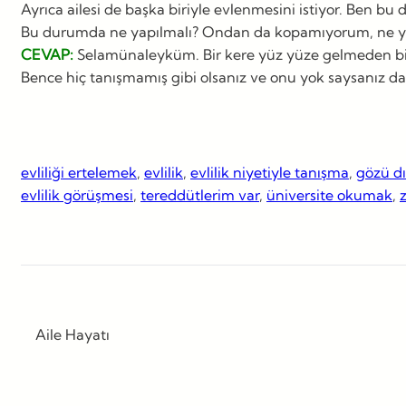
Ayrıca ailesi de başka biriyle evlenmesini istiyor. Ben bu
Bu durumda ne yapılmalı? Ondan da kopamıyorum, ne 
CEVAP:
Selamünaleyküm. Bir kere yüz yüze gelmeden bir 
Bence hiç tanışmamış gibi olsanız ve onu yok saysanız dah
evliliği ertelemek
, 
evlilik
, 
evlilik niyetiyle tanışma
, 
gözü dı
evlilik görüşmesi
, 
tereddütlerim var
, 
üniversite okumak
, 
z
Aile Hayatı