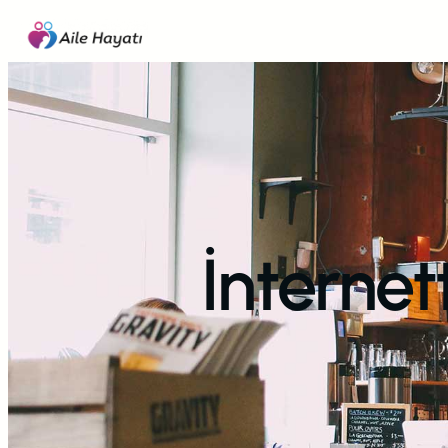
İçeriğe
geç
İnternett