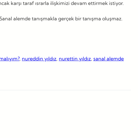
 karşı taraf ısrarla ilişkimizi devam ettirmek istiyor.
 Sanal alemde tanışmakla gerçek bir tanışma oluşmaz.
malıyım?
, 
nureddin yıldız
, 
nurettin yıldız
, 
sanal alemde