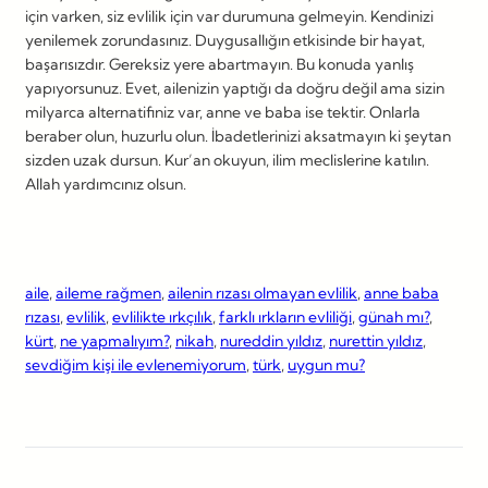
için varken, siz evlilik için var durumuna gelmeyin. Kendinizi
yenilemek zorundasınız. Duygusallığın etkisinde bir hayat,
başarısızdır. Gereksiz yere abartmayın. Bu konuda yanlış
yapıyorsunuz. Evet, ailenizin yaptığı da doğru değil ama sizin
milyarca alternatifiniz var, anne ve baba ise tektir. Onlarla
beraber olun, huzurlu olun. İbadetlerinizi aksatmayın ki şeytan
sizden uzak dursun. Kur’an okuyun, ilim meclislerine katılın.
Allah yardımcınız olsun.
aile
, 
aileme rağmen
, 
ailenin rızası olmayan evlilik
, 
anne baba
rızası
, 
evlilik
, 
evlilikte ırkçılık
, 
farklı ırkların evliliği
, 
günah mı?
, 
kürt
, 
ne yapmalıyım?
, 
nikah
, 
nureddin yıldız
, 
nurettin yıldız
, 
sevdiğim kişi ile evlenemiyorum
, 
türk
, 
uygun mu?