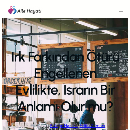
İçeriğe
geç
Irk Farkından Ötürü
Engellenen
Evlilikte, Israrın Bir
Anlamı Olur mu?
Aile
Eki 8,
Evliliğe Hazırlık
, 
Evlilik Zamanı
, 
·
·