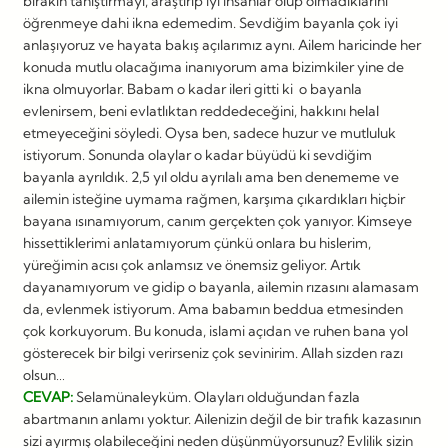
bırakın tanıştırmayı, araştırıp iyi insanlar olup olmadıklarını
öğrenmeye dahi ikna edemedim. Sevdiğim bayanla çok iyi
anlaşıyoruz ve hayata bakış açılarımız aynı. Ailem haricinde her
konuda mutlu olacağıma inanıyorum ama bizimkiler yine de
ikna olmuyorlar. Babam o kadar ileri gitti ki o bayanla
evlenirsem, beni evlatlıktan reddedeceğini, hakkını helal
etmeyeceğini söyledi. Oysa ben, sadece huzur ve mutluluk
istiyorum. Sonunda olaylar o kadar büyüdü ki sevdiğim
bayanla ayrıldık. 2,5 yıl oldu ayrılalı ama ben denememe ve
ailemin isteğine uymama rağmen, karşıma çıkardıkları hiçbir
bayana ısınamıyorum, canım gerçekten çok yanıyor. Kimseye
hissettiklerimi anlatamıyorum çünkü onlara bu hislerim,
yüreğimin acısı çok anlamsız ve önemsiz geliyor. Artık
dayanamıyorum ve gidip o bayanla, ailemin rızasını alamasam
da, evlenmek istiyorum. Ama babamın beddua etmesinden
çok korkuyorum. Bu konuda, islami açıdan ve ruhen bana yol
gösterecek bir bilgi verirseniz çok sevinirim. Allah sizden razı
olsun…
CEVAP:
Selamünaleyküm. Olayları olduğundan fazla
abartmanın anlamı yoktur. Ailenizin değil de bir trafik kazasının
sizi ayırmış olabileceğini neden düşünmüyorsunuz? Evlilik sizin