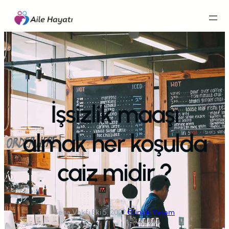
İçeriğe
geç
İşsizlik maaşı
almak her koşulda
caiz midir ?
Sena Vakfı
·
Eki 5, 2022
·
Günlük Yaşam