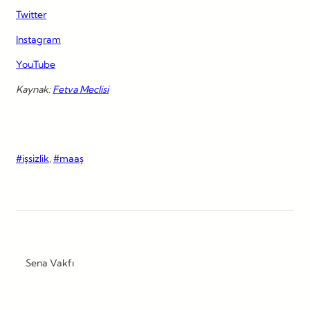
Twitter
Instagram
YouTube
Kaynak:
Fetva Meclisi
#işsizlik
, 
#maaş
Sena Vakfı