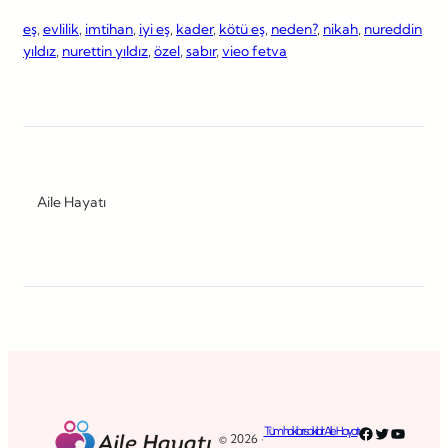
eş
, 
evlilik
, 
imtihan
, 
iyi eş
, 
kader
, 
kötü eş
, 
neden?
, 
nikah
, 
nureddin
yıldız
, 
nurettin yıldız
, 
özel
, 
sabır
, 
vieo fetva
Aile Hayatı
Facebook
Twitter
YouTub
Tüm hakları saklıdır. Aile Hayatı
© 2026 ·