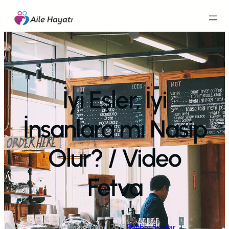
İçeriğe
geç
İyi Eşler, İyi
İnsanlara mı Nasip
Olur? / Video
Fetva
Aile Hayatı
·
Şub 1, 2015
·
Rehber Sorular