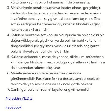
kültürüne kaymış bir örf olmamasını da önemseriz.
Bir işin niyetle beraber suç veya ibadet olması gerçekleşir.
Kadının bir kastı olmadan sıradan bir benzeme ile birisinin
kıyafetine benzeyen şey giymesi bu anlamı taşımaz. Zira
sözünü ettiğimiz benzeyecek giyinmenin fıkıhtaki karşılığı
hüküm olarak haramdır.
Kâfirlere benzeme söz konusu olduğunda da onların dini bir
değer yükleyerek giydikleri ya da belli bir batıl kültürlerini
simgeledikleri şey giyilmesi yasak olur. Mesela haç işareti
bulunan kıyafetler bu hükme dâhildir.
Kullanıcı anlamını bilmese de yabancı dilde kimi müstehcen
kimi din içerikli sözlerin yazılı olduğu kıyafetlerin kullanılması
da en azından sakınca oluşturur.
Mesele sadece kâfirlere benzemek olarak da
görülmemelidir. Fasıkların fıskına destek sayılabilecek bir
tanıtım da yapılıyorsa ona da sakıncalı gözle bakarız.
Canlı figür bulunan resimli kıyafetler giyilmemelidir.
Nureddin YILDIZ
Facebook