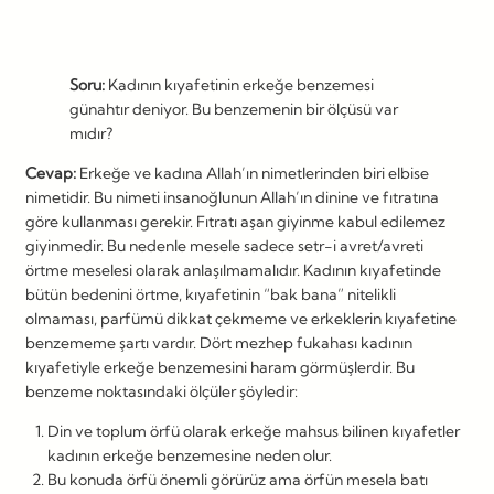
Soru:
Kadının kıyafetinin erkeğe benzemesi
günahtır deniyor. Bu benzemenin bir ölçüsü var
mıdır?
Cevap:
Erkeğe ve kadına Allah’ın nimetlerinden biri elbise
nimetidir. Bu nimeti insanoğlunun Allah’ın dinine ve fıtratına
göre kullanması gerekir. Fıtratı aşan giyinme kabul edilemez
giyinmedir. Bu nedenle mesele sadece setr-i avret/avreti
örtme meselesi olarak anlaşılmamalıdır. Kadının kıyafetinde
bütün bedenini örtme, kıyafetinin “bak bana” nitelikli
olmaması, parfümü dikkat çekmeme ve erkeklerin kıyafetine
benzememe şartı vardır. Dört mezhep fukahası kadının
kıyafetiyle erkeğe benzemesini haram görmüşlerdir. Bu
benzeme noktasındaki ölçüler şöyledir:
Din ve toplum örfü olarak erkeğe mahsus bilinen kıyafetler
kadının erkeğe benzemesine neden olur.
Bu konuda örfü önemli görürüz ama örfün mesela batı