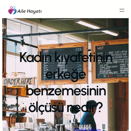
İçeriğe
geç
Kadın kıyafetinin
erkeğe
benzemesinin
ölçüsü nedir?
Fatih Aslan
·
Kas 19, 2021
·
Günlük Yaşam