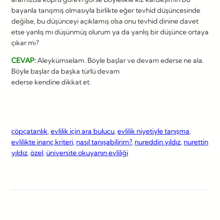
bayanla tanışmış olmasıyla birlikte eğer tevhid düşüncesinde
değilse, bu düşünceyi açıklamış olsa onu tevhid dinine davet
etse yanlış mı düşünmüş olurum ya da yanlış bir düşünce ortaya
çıkar mı?
CEVAP:
Aleykümselam. Böyle başlar ve devam ederse ne ala.
Böyle başlar da başka türlü devam
ederse kendine dikkat et.
çöpçatanlık
, 
evlilik için ara bulucu
, 
evlilik niyetiyle tanışma
, 
evlilikte inanç kriteri
, 
nasıl tanışabilirim?
, 
nureddin yıldız
, 
nurettin
yıldız
, 
özel
, 
üniversite okuyanın evliliği