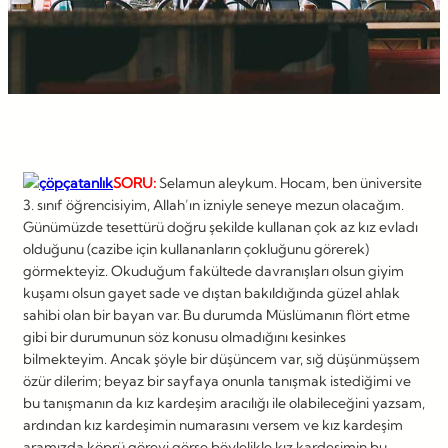
SORU:
Selamun aleykum. Hocam, ben üniversite
3. sınıf öğrencisiyim, Allah’ın izniyle seneye mezun olacağım.
Günümüzde tesettürü doğru şekilde kullanan çok az kız evladı
olduğunu (cazibe için kullananların çokluğunu görerek)
görmekteyiz. Okuduğum fakültede davranışları olsun giyim
kuşamı olsun gayet sade ve dıştan bakıldığında güzel ahlak
sahibi olan bir bayan var. Bu durumda Müslümanın flört etme
gibi bir durumunun söz konusu olmadığını kesinkes
bilmekteyim. Ancak şöyle bir düşüncem var, sığ düşünmüşsem
özür dilerim; beyaz bir sayfaya onunla tanışmak istediğimi ve
bu tanışmanın da kız kardeşim aracılığı ile olabileceğini yazsam,
ardından kız kardeşimin numarasını versem ve kız kardeşim
aramızda köprü görevi görse böylelikle kız kardeşimin bu