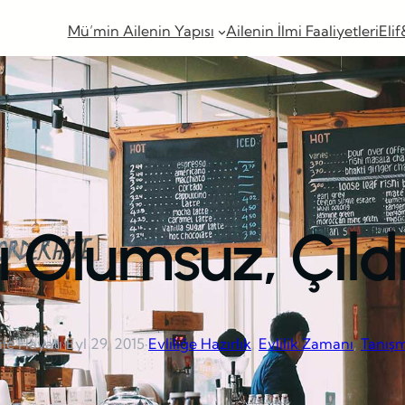
Mü’min Ailenin Yapısı
Ailenin İlmi Faaliyetleri
Elif
ı Olumsuz, Çıl
ile Hayatı
·
Eyl 29, 2015
·
Evliliğe Hazırlık
, 
Evlilik Zamanı
, 
Tanış