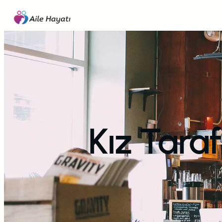
İçeriğe
geç
Kız Taraf
A