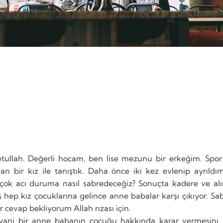
llah. Değerli hocam, ben lise mezunu bir erkeğim. Spor 
an bir kız ile tanıştık. Daha önce iki kez evlenip ayrıldım.
ok acı duruma nasıl sabredeceğiz? Sonuçta kadere ve alı
ş hep kız çocuklarına gelince anne babalar karşı çıkıyor. 
cevap bekliyorum Allah rızası için.
i bir anne babanın çocuğu hakkında karar vermesini anl