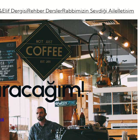
&Elif Dergisi
Rehber Dersler
Rabbimizin Sevdiği Aile
İletişim
dıracağım!
ma