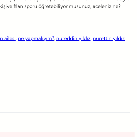
işiye filan sporu öğretebiliyor musunuz, aceleniz ne?
ın ailesi
, 
ne yapmalıyım?
, 
nureddin yıldız
, 
nurettin yıldız