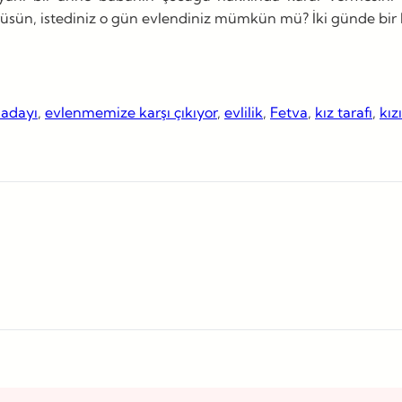
üsün, istediniz o gün evlendiniz mümkün mü? İki günde bir k
 adayı
, 
evlenmemize karşı çıkıyor
, 
evlilik
, 
Fetva
, 
kız tarafı
, 
kız