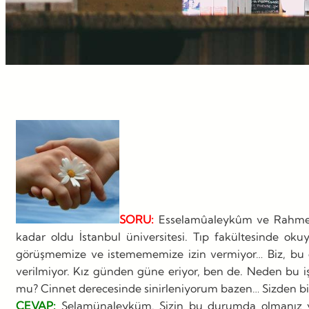
SORU:
Esselamûaleykûm ve Rahmetu
kadar oldu İstanbul üniversitesi. Tıp fakültesinde okuy
görüşmemize ve istemememize izin vermiyor… Biz, bu ç
verilmiyor. Kız günden güne eriyor, ben de. Neden bu i
mu? Cinnet derecesinde sinirleniyorum bazen… Sizden bir 
CEVAP:
Selamünaleyküm. Sizin bu durumda olmanız yan