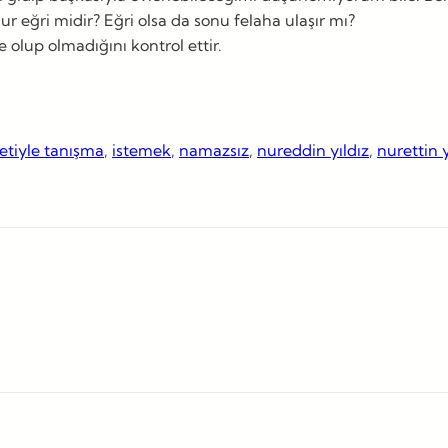
eğri midir? Eğri olsa da sonu felaha ulaşır mı?
 olup olmadığını kontrol ettir.
yetiyle tanışma
, 
istemek
, 
namazsız
, 
nureddin yıldız
, 
nurettin y