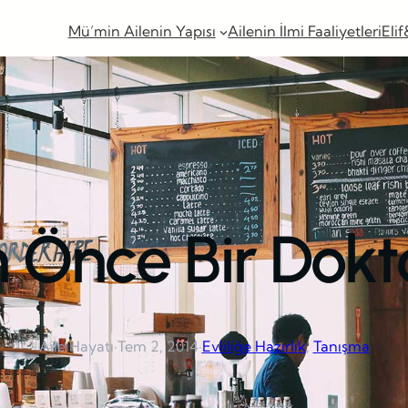
Mü’min Ailenin Yapısı
Ailenin İlmi Faaliyetleri
Elif
n Önce Bir Dokt
Aile Hayatı
·
Tem 2, 2014
·
Evliliğe Hazırlık
, 
Tanışma