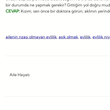
bir durumda ne yapmak gerekir? Gittiğim yol doğru mudur 
CEVAP:
Kızım, sen önce bir doktora görün; aklının yerinde
ailenin rızası olmayan evlilik
, 
aşık olmak
, 
evlilik
, 
evlilik ni
Aile Hayatı