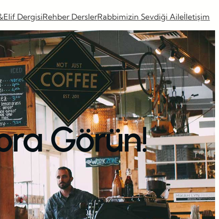
&Elif Dergisi
Rehber Dersler
Rabbimizin Sevdiği Aile
İletişim
ora Görün!