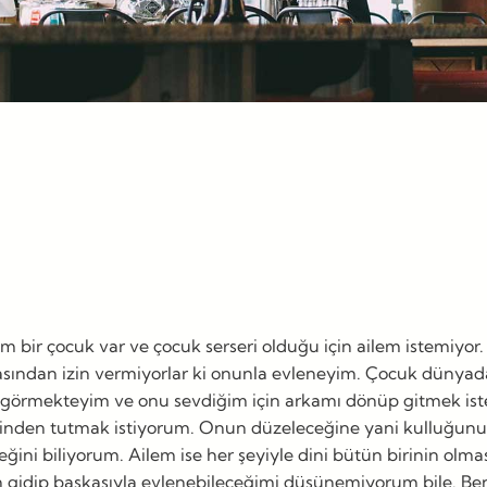
 bir çocuk var ve çocuk serseri olduğu için ailem istemiyor. B
lmasından izin vermiyorlar ki onunla evleneyim. Çocuk dünya
nı görmekteyim ve onu sevdiğim için arkamı dönüp gitmek 
inden tutmak istiyorum. Onun düzeleceğine yani kulluğunu k
eceğini biliyorum. Ailem ise her şeyiyle dini bütün birinin ol
n gidip başkasıyla evlenebileceğimi düşünemiyorum bile. B