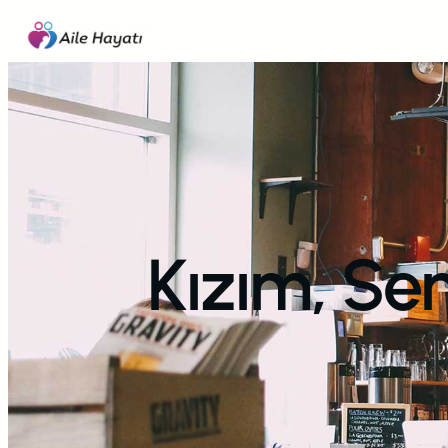
İçeriğe
geç
Kızım, Se