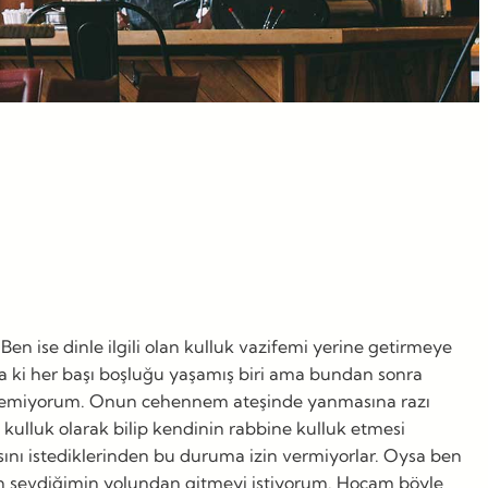
en ise dinle ilgili olan kulluk vazifemi yerine getirmeye
da ki her başı boşluğu yaşamış biri ama bundan sonra
istemiyorum. Onun cehennem ateşinde yanmasına razı
ulluk olarak bilip kendinin rabbine kulluk etmesi
masını istediklerinden bu duruma izin vermiyorlar. Oysa ben
en sevdiğimin yolundan gitmeyi istiyorum. Hocam böyle