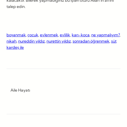
kalacaktır. Bilerek yapmadığınız bu işten ötürü Allah’ın affını
talep edin.
boşanmak
, 
çocuk
, 
evlenmek
, 
evlilik
, 
karı-koca
, 
ne yapmalıyım?
, 
nikah
, 
nureddin yıldız
, 
nurettin yıldız
, 
sonradan öğrenmek
, 
süt
kardeş ile
Aile Hayatı