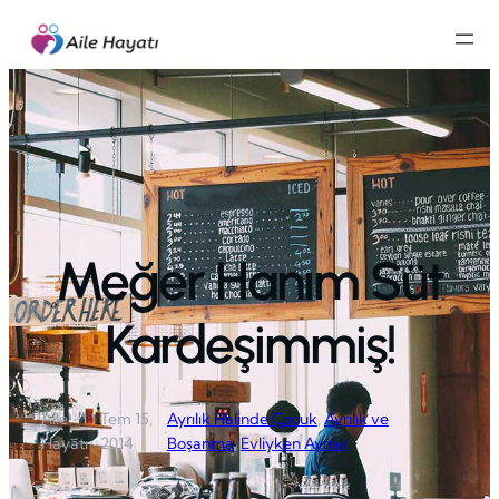
İçeriğe
geç
Meğer Hanım Süt
Kardeşimmiş!
Aile
Tem 15,
Ayrılık Halinde Çocuk
, 
Ayrılık ve
·
·
Hayatı
2014
Boşanma
, 
Evliyken Ayrılık