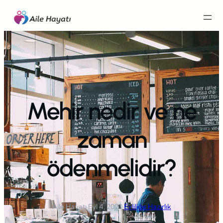
İçeriğe
geç
Mehir nedir ve ne
zaman
ödenmelidir?
Aile Hayatı
·
Eyl 4, 2020
·
Evliliğe Hazırlık