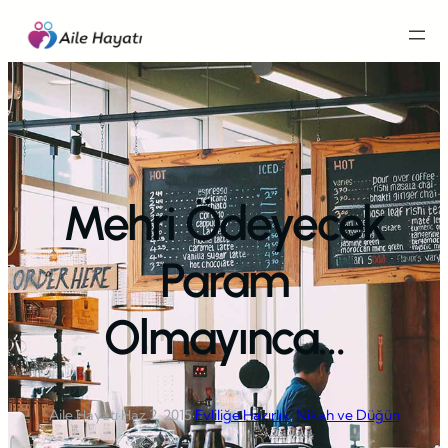
İçeriğe
geç
Mehri Ödeyecek
Param
Olmayınca…
Aile Hayatı
·
Haz 2, 2015
·
Evliliğe Hazırlık
, 
Nikah ve Düğün