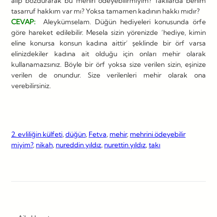
alıp bozdurarak bu mehiri ödeyebilirmiyim? Takılarda benim
tasarruf hakkım var mı? Yoksa tamamen kadının hakkı mıdır?
CEVAP:
Aleykümselam. Düğün hediyeleri konusunda örfe
göre hareket edilebilir. Mesela sizin yörenizde ‘hediye, kimin
eline konursa konsun kadına aittir’ şeklinde bir örf varsa
elinizdekiler kadına ait olduğu için onları mehir olarak
kullanamazsınız. Böyle bir örf yoksa size verilen sizin, eşinize
verilen de onundur. Size verilenleri mehir olarak ona
verebilirsiniz.
2. evliliğin külfeti
, 
düğün
, 
Fetva
, 
mehir
, 
mehrini ödeyebilir
miyim?
, 
nikah
, 
nureddin yıldız
, 
nurettin yıldız
, 
takı