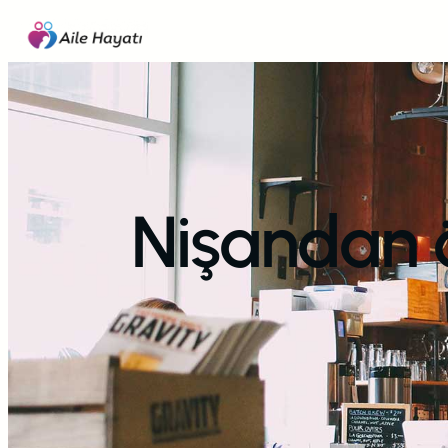
İçeriğe
geç
Nişandan ön