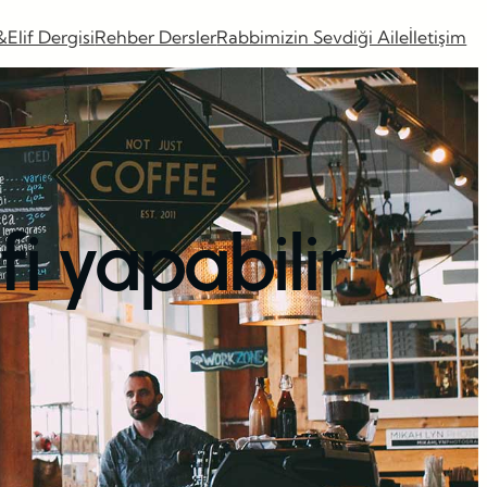
&Elif Dergisi
Rehber Dersler
Rabbimizin Sevdiği Aile
İletişim
fi yapabilir