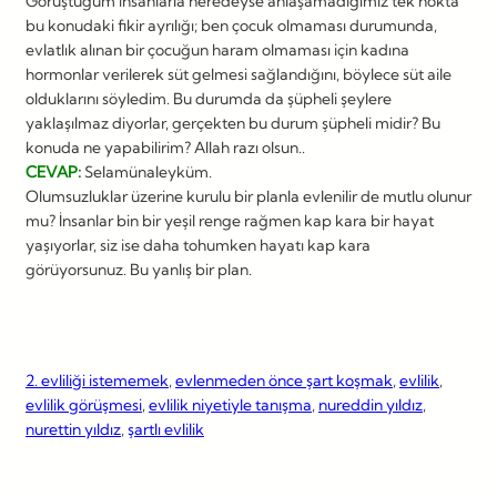
Görüştüğüm insanlarla neredeyse anlaşamadığımız tek nokta
bu konudaki fikir ayrılığı; ben çocuk olmaması durumunda,
evlatlık alınan bir çocuğun haram olmaması için kadına
hormonlar verilerek süt gelmesi sağlandığını, böylece süt aile
olduklarını söyledim. Bu durumda da şüpheli şeylere
yaklaşılmaz diyorlar, gerçekten bu durum şüpheli midir? Bu
konuda ne yapabilirim? Allah razı olsun..
CEVAP:
Selamünaleyküm.
Olumsuzluklar üzerine kurulu bir planla evlenilir de mutlu olunur
mu? İnsanlar bin bir yeşil renge rağmen kap kara bir hayat
yaşıyorlar, siz ise daha tohumken hayatı kap kara
görüyorsunuz. Bu yanlış bir plan.
2. evliliği istememek
, 
evlenmeden önce şart koşmak
, 
evlilik
, 
evlilik görüşmesi
, 
evlilik niyetiyle tanışma
, 
nureddin yıldız
, 
nurettin yıldız
, 
şartlı evlilik