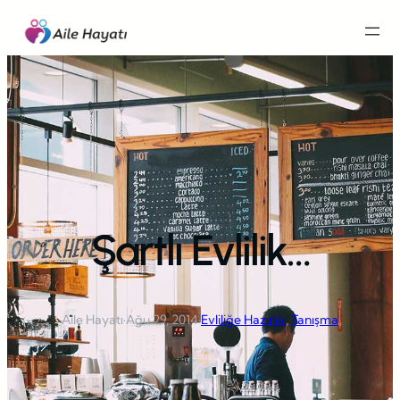
İçeriğe
geç
Şartlı Evlilik…
Aile Hayatı
·
Ağu 29, 2014
·
Evliliğe Hazırlık
, 
Tanışma