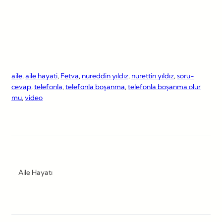
aile
, 
aile hayati
, 
Fetva
, 
nureddin yıldız
, 
nurettin yıldız
, 
soru-
cevap
, 
telefonla
, 
telefonla boşanma
, 
telefonla boşanma olur
mu
, 
video
Aile Hayatı