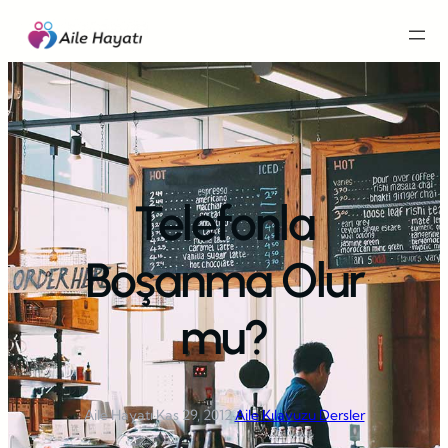
İçeriğe
geç
Telefonla
Boşanma Olur
mu?
Aile Hayatı
·
Kas 29, 2012
·
Aile Kılavuzu Dersler