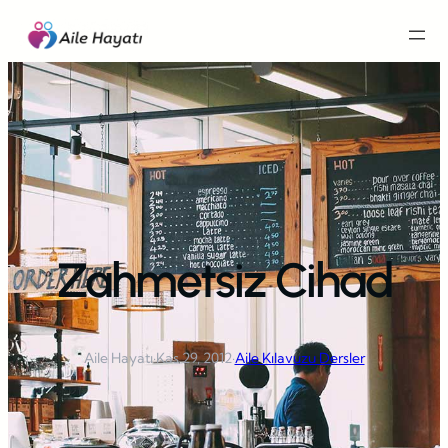
İçeriğe
geç
Zahmetsiz Cihad
Aile Hayatı
·
Kas 29, 2012
·
Aile Kılavuzu Dersler