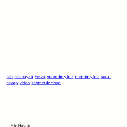
aile
, 
aile hayati
, 
Fetva
, 
nureddin yıldız
, 
nurettin yıldız
, 
soru-
cevap
, 
video
, 
zahmetsiz cihad
Aile Hayatı