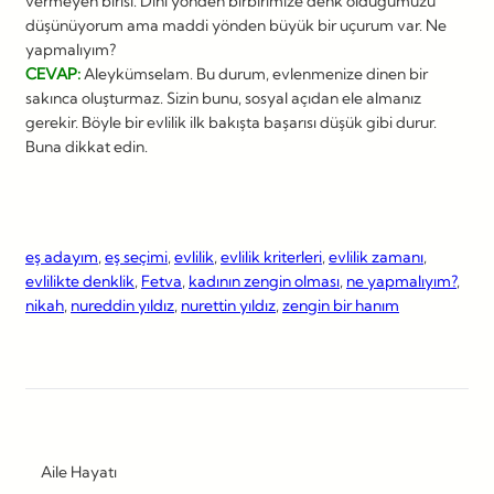
vermeyen birisi. Dini yönden birbirimize denk olduğumuzu
düşünüyorum ama maddi yönden büyük bir uçurum var. Ne
yapmalıyım?
CEVAP:
Aleykümselam. Bu durum, evlenmenize dinen bir
sakınca oluşturmaz. Sizin bunu, sosyal açıdan ele almanız
gerekir. Böyle bir evlilik ilk bakışta başarısı düşük gibi durur.
Buna dikkat edin.
eş adayım
, 
eş seçimi
, 
evlilik
, 
evlilik kriterleri
, 
evlilik zamanı
, 
evlilikte denklik
, 
Fetva
, 
kadının zengin olması
, 
ne yapmalıyım?
, 
nikah
, 
nureddin yıldız
, 
nurettin yıldız
, 
zengin bir hanım
Aile Hayatı