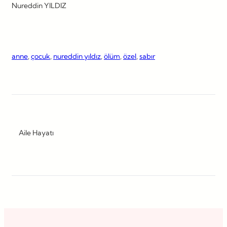
Nureddin YILDIZ
anne
, 
çocuk
, 
nureddin yıldız
, 
ölüm
, 
özel
, 
sabır
Aile Hayatı