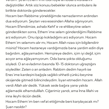
değiştirdiler. Artık söz konusu bebekler olunca ambulans ile
birlikte doktorda gönderecekler.
Hocam ben Rabbime yöneldiğimde namazlarımın ardından
dua ediyorum. Şeytan vesvesesinden Allaha sığınıyorum.
Hocam Efendimize, ashabı Kehf’e ve ehlibeytine selam
gönderdikten sonra, Ethem’ime selam gönderdiğimi Rabbime
arz ediyorum. Onu öpüp kokladığımı arz ediyorum. Hocam
Ethem’im selamımı alır mı, Hocam Allah rızası için bilgilendirir
misiniz? Hocam hastaneye vardığımızda bana yardım edin diye
bağırdım, ağlayamadım. Hemşireye dedim, içim iyi değil, içim
acıyor ama ağlayamıyorum. Oda bana şokta olduğumu
söyledi. O an evladımın basında 10-15 doktorun uğraştığını
söylediler. Zaten o an anladım. Rabbim dedim hayırlı ise
Enes’ime kardeşini bağışla sağlıklı sıhhatli çünkü beynine
oksijende gitmedi bilincindeydim. İsyan etmedim hocam. Allah
verdi Allah alır dedik. Yüksek sesle bağıra yana yakıla
ağlamadık elhamdulillah. Ciğerimiz yandı, ama İnna lillahi ve
inna ileyhi râciûn dedik.
Hocam Ethem’im ben vefat ettiğimde beni karşılayacak mı?
Şuan nasıldır?