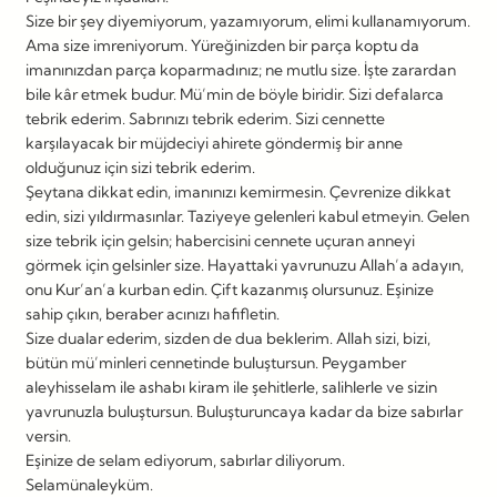
Size bir şey diyemiyorum, yazamıyorum, elimi kullanamıyorum.
Ama size imreniyorum. Yüreğinizden bir parça koptu da
imanınızdan parça koparmadınız; ne mutlu size. İşte zarardan
bile kâr etmek budur. Mü’min de böyle biridir. Sizi defalarca
tebrik ederim. Sabrınızı tebrik ederim. Sizi cennette
karşılayacak bir müjdeciyi ahirete göndermiş bir anne
olduğunuz için sizi tebrik ederim.
Şeytana dikkat edin, imanınızı kemirmesin. Çevrenize dikkat
edin, sizi yıldırmasınlar. Taziyeye gelenleri kabul etmeyin. Gelen
size tebrik için gelsin; habercisini cennete uçuran anneyi
görmek için gelsinler size. Hayattaki yavrunuzu Allah’a adayın,
onu Kur’an’a kurban edin. Çift kazanmış olursunuz. Eşinize
sahip çıkın, beraber acınızı hafifletin.
Size dualar ederim, sizden de dua beklerim. Allah sizi, bizi,
bütün mü’minleri cennetinde buluştursun. Peygamber
aleyhisselam ile ashabı kiram ile şehitlerle, salihlerle ve sizin
yavrunuzla buluştursun. Buluşturuncaya kadar da bize sabırlar
versin.
Eşinize de selam ediyorum, sabırlar diliyorum.
Selamünaleyküm.