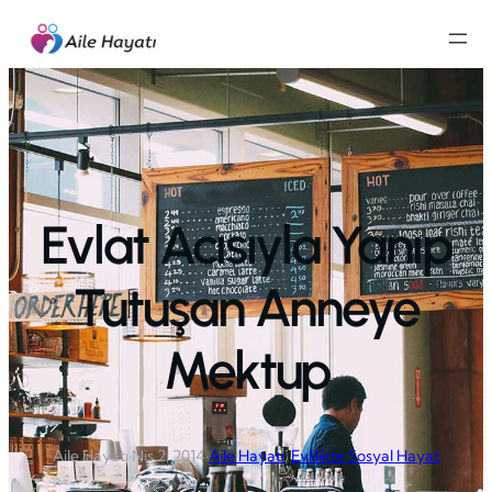
İçeriğe
geç
Evlat Acısıyla Yanıp
Tutuşan Anneye
Mektup
Aile Hayatı
·
Nis 2, 2014
·
Aile Hayatı
, 
Evlilikte Sosyal Hayat