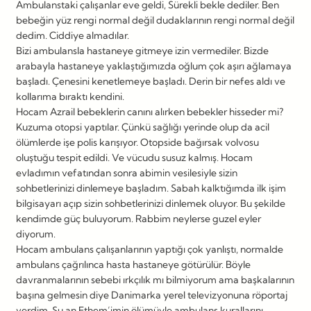
Ambulanstaki çalışanlar eve geldi, Sürekli bekle dediler. Ben
bebeğin yüz rengi normal değil dudaklarının rengi normal değil
dedim. Ciddiye almadılar.
Bizi ambulansla hastaneye gitmeye izin vermediler. Bizde
arabayla hastaneye yaklaştığımızda oğlum çok aşırı ağlamaya
başladı. Çenesini kenetlemeye başladı. Derin bir nefes aldı ve
kollarıma bıraktı kendini.
Hocam Azrail bebeklerin canını alırken bebekler hisseder mi?
Kuzuma otopsi yaptılar. Çünkü sağlığı yerinde olup da acil
ölümlerde işe polis karışıyor. Otopside bağırsak volvosu
oluştuğu tespit edildi. Ve vücudu susuz kalmış. Hocam
evladımın vefatından sonra abimin vesilesiyle sizin
sohbetlerinizi dinlemeye başladım. Sabah kalktığımda ilk işim
bilgisayarı açıp sizin sohbetlerinizi dinlemek oluyor. Bu şekilde
kendimde güç buluyorum. Rabbim neylerse guzel eyler
diyorum.
Hocam ambulans çalışanlarının yaptığı çok yanlıştı, normalde
ambulans çağrılınca hasta hastaneye götürülür. Böyle
davranmalarının sebebi ırkçılık mı bilmiyorum ama başkalarının
başına gelmesin diye Danimarka yerel televizyonuna röportaj
verdim. Şu an Ethem’imin ölümüyle ambulans kurallarını