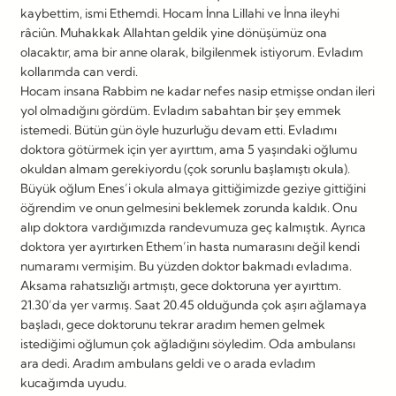
kaybettim, ismi Ethemdi. Hocam İnna Lillahi ve İnna ileyhi
râciûn. Muhakkak Allahtan geldik yine dönüşümüz ona
olacaktır, ama bir anne olarak, bilgilenmek istiyorum. Evladım
kollarımda can verdi.
Hocam insana Rabbim ne kadar nefes nasip etmişse ondan ileri
yol olmadığını gördüm. Evladım sabahtan bir şey emmek
istemedi. Bütün gün öyle huzurluğu devam etti. Evladımı
doktora götürmek için yer ayırttım, ama 5 yaşındaki oğlumu
okuldan almam gerekiyordu (çok sorunlu başlamıştı okula).
Büyük oğlum Enes’i okula almaya gittiğimizde geziye gittiğini
öğrendim ve onun gelmesini beklemek zorunda kaldık. Onu
alıp doktora vardığımızda randevumuza geç kalmıştık. Ayrıca
doktora yer ayırtırken Ethem’in hasta numarasını değil kendi
numaramı vermişim. Bu yüzden doktor bakmadı evladıma.
Aksama rahatsızlığı artmıştı, gece doktoruna yer ayırttım.
21.30’da yer varmış. Saat 20.45 olduğunda çok aşırı ağlamaya
başladı, gece doktorunu tekrar aradım hemen gelmek
istediğimi oğlumun çok ağladığını söyledim. Oda ambulansı
ara dedi. Aradım ambulans geldi ve o arada evladım
kucağımda uyudu.