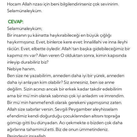
Hocam Allah rızası için beni bilgilendirirseniz çok sevinirim.
Selamünaleyküm.
CEVAP:
Selamünaleyküm;
Bir insanın şu kâinatta haykırabileceği en büyük çığlığı
haykırmışsınız. Evet, binlerce kere evet: İnnalillahi ve inna ileyhi
râciûn. Evet, elbette öyledir. Allah’tan başka gidebileceğimiz bir
kapımız mı var? Alan veren O olduktan sonra, kimin kapısında
inleyip durabiliriz biz?
Nebiye hanım,
Ben size ne yazabilirim, anneden daha iyi bir yürek, anneden
daha iyi anlayan kim olabilir? Siz annesiniz, ben ise anne
değilim. Sizin acınızı ancak bir erkek kadar takdir edebilirim
ama bir mü’min olarak sabrınızı çok iyi anladım ve imrendim.
Bir mü’min hanımefendi olarak gerekeni yapmışsınız zaten.
Allah size sabırlar versin. Sevgili Peygamber aleyhisselam
efendimiz kendi doğurduğu çocuklarından altısını toprağa
gömüp gitti bu dünyadan. Acı çekmekte o bizden çok daha
ağırlarına tahammül etti. Biz de onun ümmetindeniz.
Peşindeyiz inşaallah.