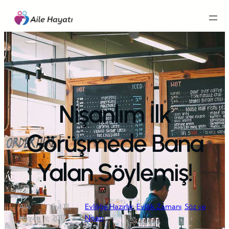
İçeriğe
geç
Nişanlım İlk
Görüşmede Bana
Yalan Söylemiş!
Aile
Eyl 13,
Evliliğe Hazırlık
, 
Evlilik Zamanı
, 
Söz ve
·
·
Hayatı
2017
Nişan