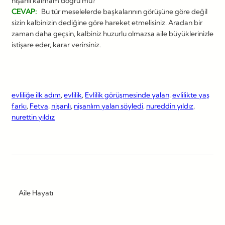
nişanlı kalmam doğru mu?
CEVAP:
Bu tür meselelerde başkalarının görüşüne göre değil
sizin kalbinizin dediğine göre hareket etmelisiniz. Aradan bir
zaman daha geçsin, kalbiniz huzurlu olmazsa aile büyüklerinizle
istişare eder, karar verirsiniz.
evliliğe ilk adım
, 
evlilik
, 
Evlilik görüşmesinde yalan
, 
evlilikte yaş
farkı
, 
Fetva
, 
nişanlı
, 
nişanlım yalan söyledi
, 
nureddin yıldız
, 
nurettin yıldız
Aile Hayatı