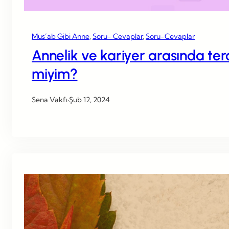
Mus’ab Gibi Anne
, 
Soru- Cevaplar
, 
Soru-Cevaplar
Annelik ve kariyer arasında te
miyim?
Sena Vakfı
·
Şub 12, 2024