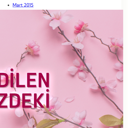
Mart 2015
Şubat 2015
Ocak 2015
Aralık 2014
Kasım 2014
Ekim 2014
Eylül 2014
Ağustos 2014
Temmuz 2014
Haziran 2014
Mayıs 2014
Nisan 2014
Mart 2014
Haziran 2013
Mayıs 2013
Nisan 2013
Mart 2013
Şubat 2013