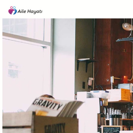
İçeriğe
geç