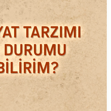
Ekim 2018
Eylül 2018
Mart 2018
Şubat 2018
Ocak 2018
Aralık 2017
Kasım 2017
Ekim 2017
Eylül 2017
Ağustos 2017
Temmuz 2017
Haziran 2017
Mayıs 2017
Nisan 2017
Ocak 2017
Aralık 2016
Kasım 2016
Ekim 2016