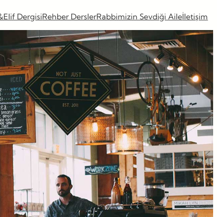
&Elif Dergisi
Rehber Dersler
Rabbimizin Sevdiği Aile
İletişim