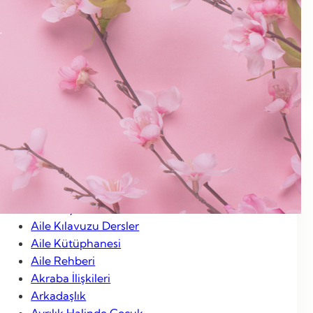
Ocak 2013
Aralık 2012
Kasım 2012
Ocak 2012
Categories
Aile Hayatı
Aile Kılavuzu Dersler
Aile Kütüphanesi
Aile Rehberi
Akraba İlişkileri
Arkadaşlık
Ayrılık Halinde Çocuk