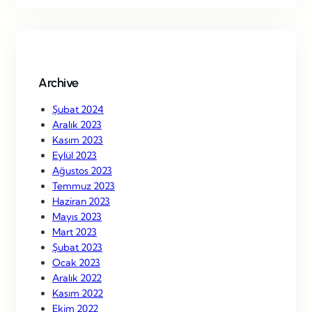
r
c
h
Archive
Şubat 2024
Aralık 2023
Kasım 2023
Eylül 2023
Ağustos 2023
Temmuz 2023
Haziran 2023
Mayıs 2023
Mart 2023
Şubat 2023
Ocak 2023
Aralık 2022
Kasım 2022
Ekim 2022