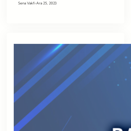
Sena Vakfı
·
Ara 25, 2023