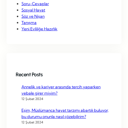
Soru-Cevaplar
Sosyal Hayat
Söz ve Nişan
Tanışma
Yeni Evliliğe Hazırlık
Recent Posts
Annelik ve kariyer arasında tercih yaparken
vebale girer miyim?
12 Şubat 2024
Eşim, Müslümanca hayat tarzımı abartılı buluyor,
bu durumu onunla nasıl çözebilirim?
12 Şubat 2024