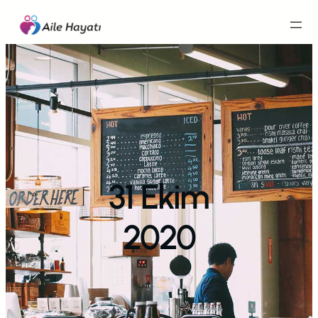
İçeriğe
geç
31 Ekim
2020