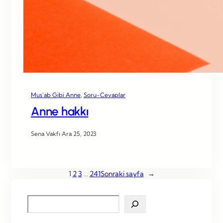
Mus’ab Gibi Anne
, 
Soru-Cevaplar
Anne hakkı
Sena Vakfı
·
Ara 25, 2023
1
2
3
…
241
Sonraki sayfa
→
S
e
a