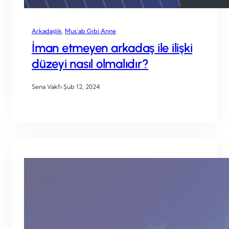
Arkadaşlık
, 
Mus’ab Gibi Anne
İman etmeyen arkadaş ile ilişki
düzeyi nasıl olmalıdır?
Sena Vakfı
·
Şub 12, 2024