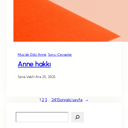
Mus’ab Gibi Anne
, 
Soru-Cevaplar
Anne hakkı
Sena Vakfı
·
Ara 25, 2023
1
2
3
…
241
Sonraki sayfa
→
S
e
a