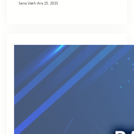
Sena Vakfı
·
Ara 25, 2023