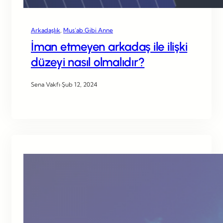
Arkadaşlık
, 
Mus’ab Gibi Anne
İman etmeyen arkadaş ile ilişki
düzeyi nasıl olmalıdır?
Sena Vakfı
·
Şub 12, 2024