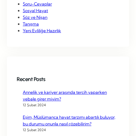
Soru-Cevaplar
Sosyal Hayat
Söz ve Nişan
Tanışma
Yeni Evliliğe Hazırlık
Recent Posts
Annelik ve kariyer arasında tercih yaparken
vebale girer miyim?
12 Şubat 2024
Eşim, Müslümanca hayat tarzımı abartılı buluyor,
bu durumu onunla nasıl çözebilirim?
12 Şubat 2024