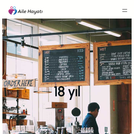
İçeriğe
geç
18 yıl