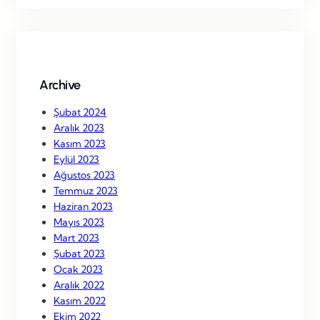
r
c
h
Archive
Şubat 2024
Aralık 2023
Kasım 2023
Eylül 2023
Ağustos 2023
Temmuz 2023
Haziran 2023
Mayıs 2023
Mart 2023
Şubat 2023
Ocak 2023
Aralık 2022
Kasım 2022
Ekim 2022