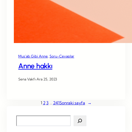
Mus’ab Gibi Anne
, 
Soru-Cevaplar
Anne hakkı
Sena Vakfı
·
Ara 25, 2023
1
2
3
…
241
Sonraki sayfa
→
S
e
a