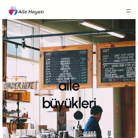
İçeriğe
geç
aile
büyükleri