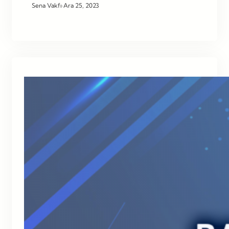
Sena Vakfı
·
Ara 25, 2023