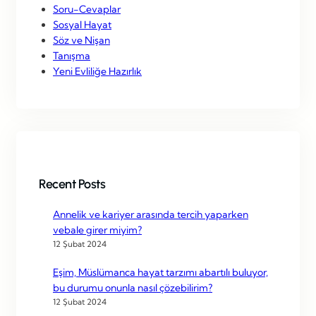
Soru-Cevaplar
Sosyal Hayat
Söz ve Nişan
Tanışma
Yeni Evliliğe Hazırlık
Recent Posts
Annelik ve kariyer arasında tercih yaparken
vebale girer miyim?
12 Şubat 2024
Eşim, Müslümanca hayat tarzımı abartılı buluyor,
bu durumu onunla nasıl çözebilirim?
12 Şubat 2024