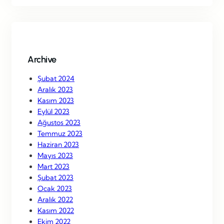
r
c
h
Archive
Şubat 2024
Aralık 2023
Kasım 2023
Eylül 2023
Ağustos 2023
Temmuz 2023
Haziran 2023
Mayıs 2023
Mart 2023
Şubat 2023
Ocak 2023
Aralık 2022
Kasım 2022
Ekim 2022