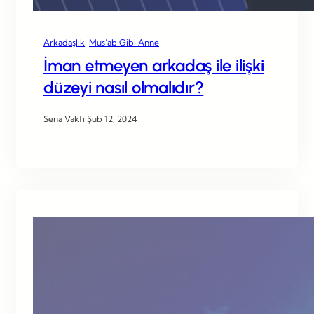
Arkadaşlık
, 
Mus’ab Gibi Anne
İman etmeyen arkadaş ile ilişki
düzeyi nasıl olmalıdır?
Sena Vakfı
·
Şub 12, 2024