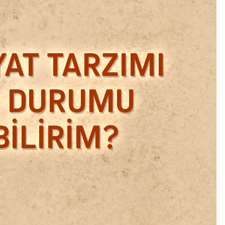
Ekim 2018
Eylül 2018
Mart 2018
Şubat 2018
Ocak 2018
Aralık 2017
Kasım 2017
Ekim 2017
Eylül 2017
Ağustos 2017
Temmuz 2017
Haziran 2017
Mayıs 2017
Nisan 2017
Ocak 2017
Aralık 2016
Kasım 2016
Ekim 2016