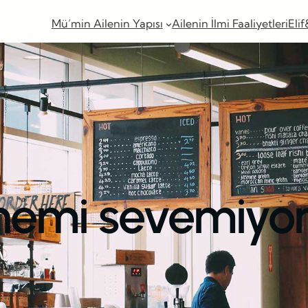
Mü’min Ailenin Yapısı
Ailenin İlmi Faaliyetleri
Elif
nemi sevemiyo