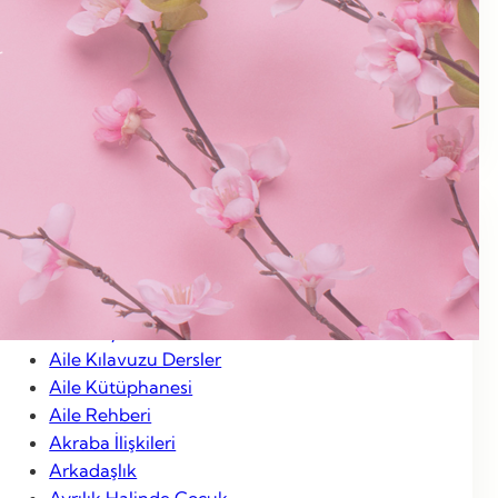
Ocak 2013
Aralık 2012
Kasım 2012
Ocak 2012
Categories
Aile Hayatı
Aile Kılavuzu Dersler
Aile Kütüphanesi
Aile Rehberi
Akraba İlişkileri
Arkadaşlık
Ayrılık Halinde Çocuk