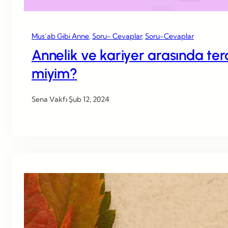
Mus’ab Gibi Anne
, 
Soru- Cevaplar
, 
Soru-Cevaplar
Annelik ve kariyer arasında te
miyim?
Sena Vakfı
·
Şub 12, 2024