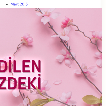
Mart 2015
Şubat 2015
Ocak 2015
Aralık 2014
Kasım 2014
Ekim 2014
Eylül 2014
Ağustos 2014
Temmuz 2014
Haziran 2014
Mayıs 2014
Nisan 2014
Mart 2014
Haziran 2013
Mayıs 2013
Nisan 2013
Mart 2013
Şubat 2013