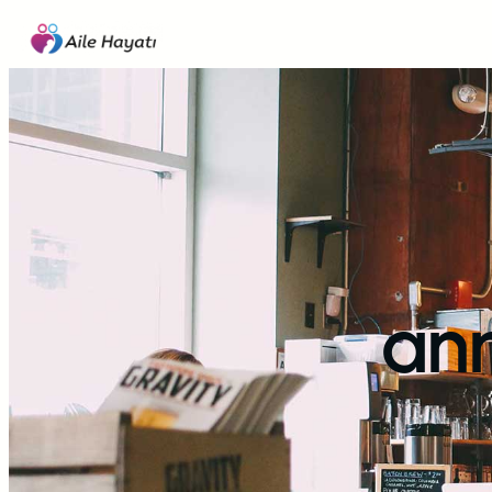
İçeriğe
geç
an