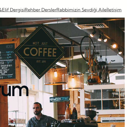
&Elif Dergisi
Rehber Dersler
Rabbimizin Sevdiği Aile
İletişim
rum