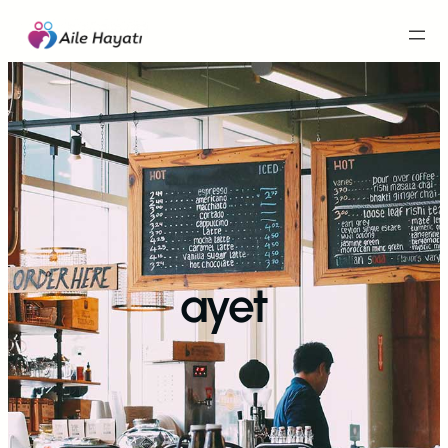
İçeriğe
geç
ayet