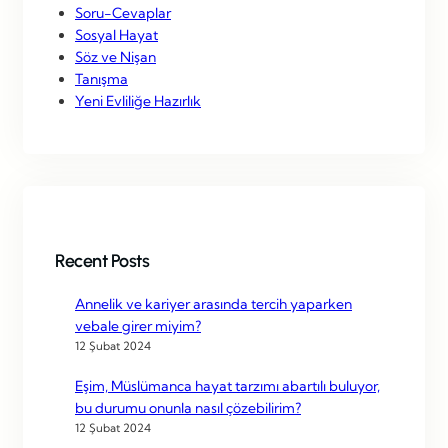
Soru-Cevaplar
Sosyal Hayat
Söz ve Nişan
Tanışma
Yeni Evliliğe Hazırlık
Recent Posts
Annelik ve kariyer arasında tercih yaparken
vebale girer miyim?
12 Şubat 2024
Eşim, Müslümanca hayat tarzımı abartılı buluyor,
bu durumu onunla nasıl çözebilirim?
12 Şubat 2024