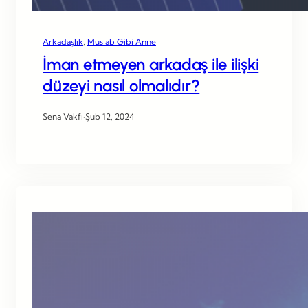
Arkadaşlık
, 
Mus’ab Gibi Anne
İman etmeyen arkadaş ile ilişki
düzeyi nasıl olmalıdır?
Sena Vakfı
·
Şub 12, 2024