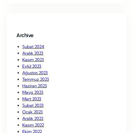
r
c
h
Archive
Şubat 2024
Aralık 2023
Kasım 2023
Eylül 2023
Ağustos 2023
Temmuz 2023
Haziran 2023
Mayıs 2023
Mart 2023
Şubat 2023
Ocak 2023
Aralık 2022
Kasım 2022
Ekim 2022