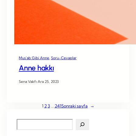
Mus’ab Gibi Anne
, 
Soru-Cevaplar
Anne hakkı
Sena Vakfı
·
Ara 25, 2023
1
2
3
…
241
Sonraki sayfa
→
S
e
a