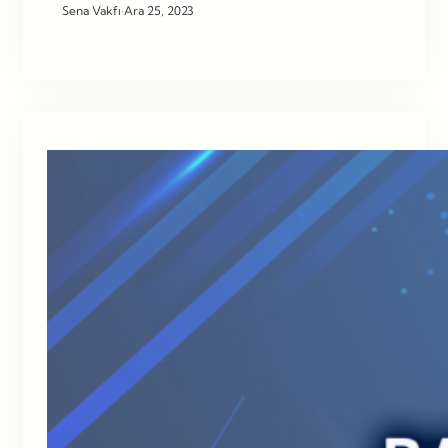
Sena Vakfı
·
Ara 25, 2023