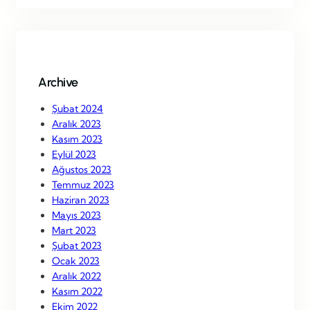
r
c
h
Archive
Şubat 2024
Aralık 2023
Kasım 2023
Eylül 2023
Ağustos 2023
Temmuz 2023
Haziran 2023
Mayıs 2023
Mart 2023
Şubat 2023
Ocak 2023
Aralık 2022
Kasım 2022
Ekim 2022