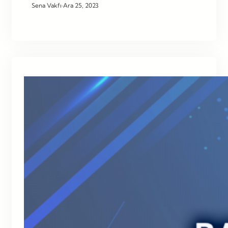
Sena Vakfı
·
Ara 25, 2023