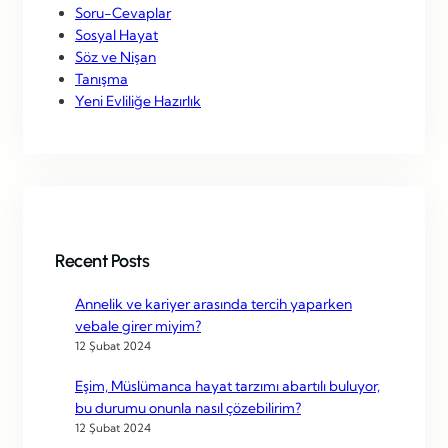
Soru-Cevaplar
Sosyal Hayat
Söz ve Nişan
Tanışma
Yeni Evliliğe Hazırlık
Recent Posts
Annelik ve kariyer arasında tercih yaparken
vebale girer miyim?
12 Şubat 2024
Eşim, Müslümanca hayat tarzımı abartılı buluyor,
bu durumu onunla nasıl çözebilirim?
12 Şubat 2024