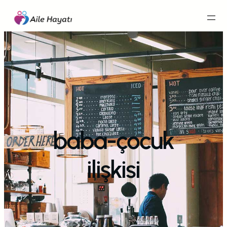
İçeriğe
geç
baba-çocuk
ilişkisi