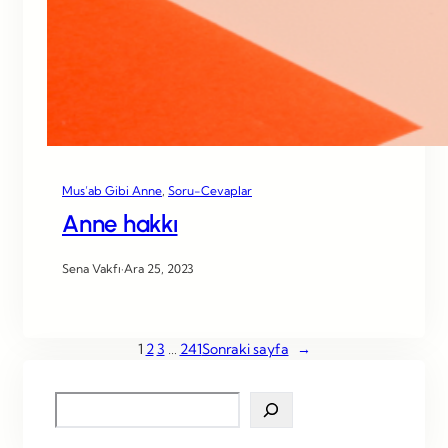
Mus’ab Gibi Anne
, 
Soru-Cevaplar
Anne hakkı
Sena Vakfı
·
Ara 25, 2023
1
2
3
…
241
Sonraki sayfa
→
S
e
a