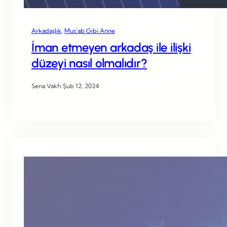
Arkadaşlık
, 
Mus’ab Gibi Anne
İman etmeyen arkadaş ile ilişki
düzeyi nasıl olmalıdır?
Sena Vakfı
·
Şub 12, 2024