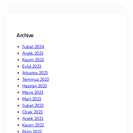
r
c
h
Archive
Şubat 2024
Aralık 2023
Kasım 2023
Eylül 2023
Ağustos 2023
Temmuz 2023
Haziran 2023
Mayıs 2023
Mart 2023
Şubat 2023
Ocak 2023
Aralık 2022
Kasım 2022
Ekim 2022