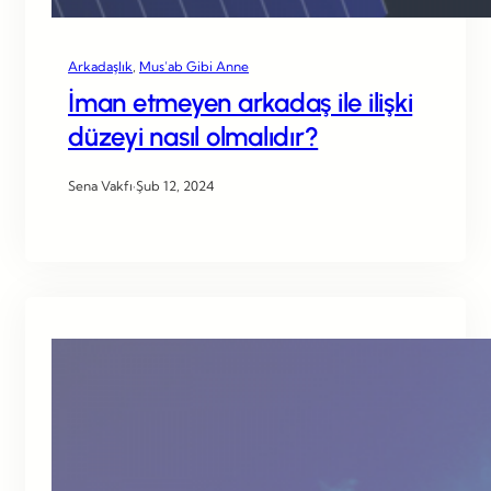
Arkadaşlık
, 
Mus’ab Gibi Anne
İman etmeyen arkadaş ile ilişki
düzeyi nasıl olmalıdır?
Sena Vakfı
·
Şub 12, 2024