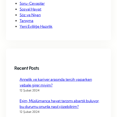
Soru-Cevaplar
Sosyal Hayat
Söz ve Nişan
Tanışma
Yeni Evliliğe Hazırlık
Recent Posts
Annelik ve kariyer arasında tercih yaparken
vebale girer miyim?
12 Şubat 2024
Eşim, Müslümanca hayat tarzımı abartılı buluyor,
bu durumu onunla nasıl çözebilirim?
12 Şubat 2024