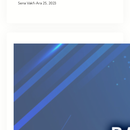
Sena Vakfı
·
Ara 25, 2023