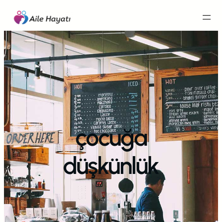
İçeriğe
geç
çocuğa
düşkünlük