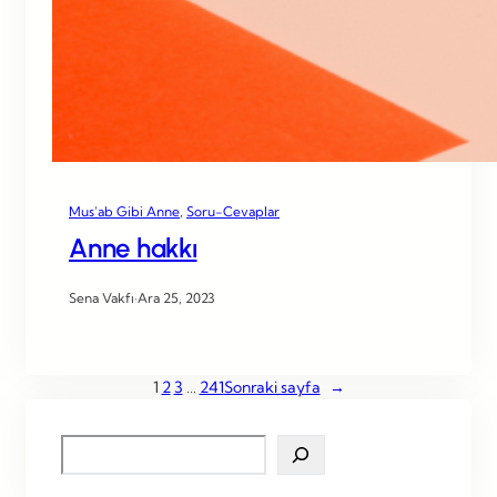
Mus’ab Gibi Anne
, 
Soru-Cevaplar
Anne hakkı
Sena Vakfı
·
Ara 25, 2023
1
2
3
…
241
Sonraki sayfa
→
S
e
a