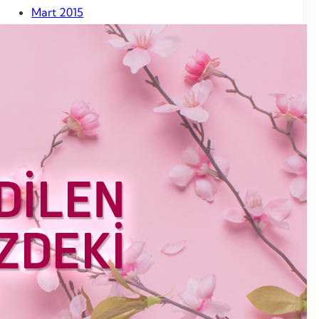
Mart 2015
Şubat 2015
Ocak 2015
Aralık 2014
Kasım 2014
Ekim 2014
Eylül 2014
Ağustos 2014
Temmuz 2014
Haziran 2014
Mayıs 2014
Nisan 2014
Mart 2014
Haziran 2013
Mayıs 2013
Nisan 2013
Mart 2013
Şubat 2013