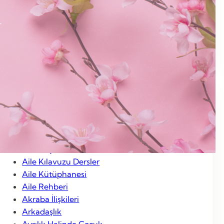
Ocak 2013
Aralık 2012
Kasım 2012
Ocak 2012
Categories
Aile Hayatı
Aile Kılavuzu Dersler
Aile Kütüphanesi
Aile Rehberi
Akraba İlişkileri
Arkadaşlık
Ayrılık Halinde Çocuk