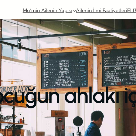
Mü’min Ailenin Yapısı
Ailenin İlmi Faaliyetleri
Elif
ocuğun ahlakı iç