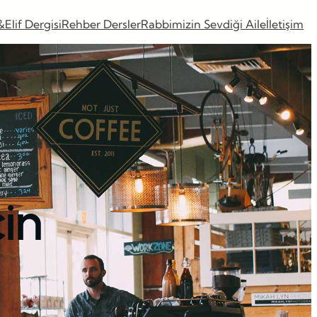
&Elif Dergisi
Rehber Dersler
Rabbimizin Sevdiği Aile
İletişim
in