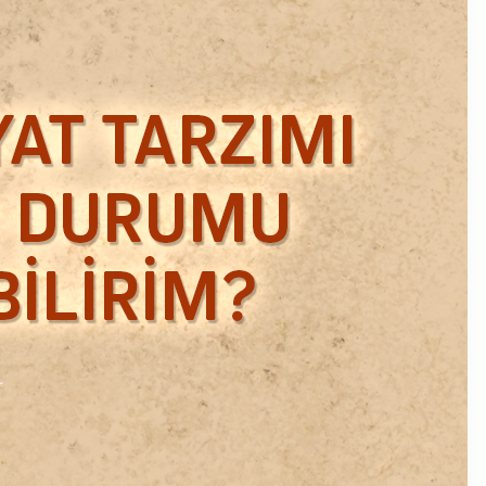
Ekim 2018
Eylül 2018
Mart 2018
Şubat 2018
Ocak 2018
Aralık 2017
Kasım 2017
Ekim 2017
Eylül 2017
Ağustos 2017
Temmuz 2017
Haziran 2017
Mayıs 2017
Nisan 2017
Ocak 2017
Aralık 2016
Kasım 2016
Ekim 2016