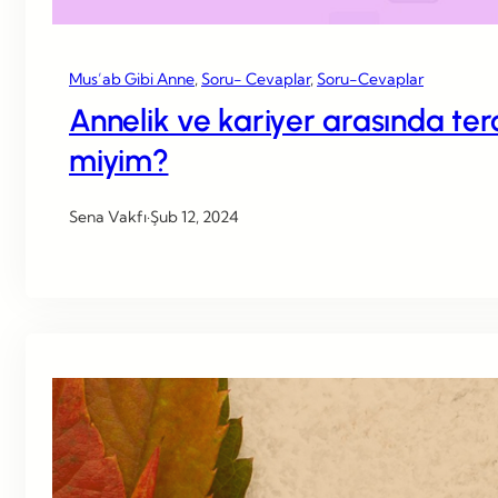
Mus’ab Gibi Anne
, 
Soru- Cevaplar
, 
Soru-Cevaplar
Annelik ve kariyer arasında te
miyim?
Sena Vakfı
·
Şub 12, 2024