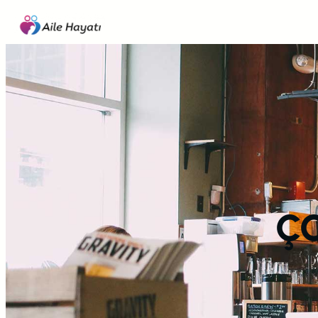
İçeriğe
geç
ç