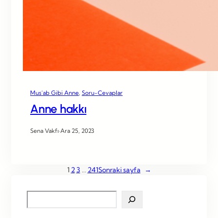
Mus’ab Gibi Anne
, 
Soru-Cevaplar
Anne hakkı
Sena Vakfı
·
Ara 25, 2023
1
2
3
…
241
Sonraki sayfa
→
S
e
a