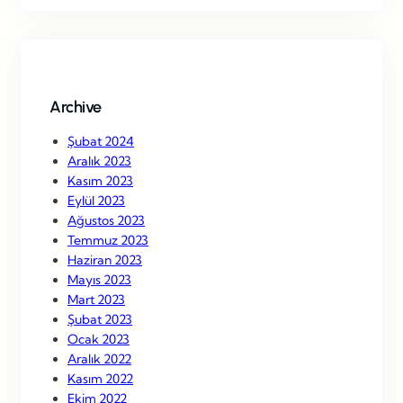
r
c
h
Archive
Şubat 2024
Aralık 2023
Kasım 2023
Eylül 2023
Ağustos 2023
Temmuz 2023
Haziran 2023
Mayıs 2023
Mart 2023
Şubat 2023
Ocak 2023
Aralık 2022
Kasım 2022
Ekim 2022