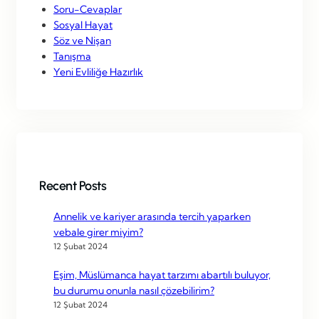
Soru-Cevaplar
Sosyal Hayat
Söz ve Nişan
Tanışma
Yeni Evliliğe Hazırlık
Recent Posts
Annelik ve kariyer arasında tercih yaparken
vebale girer miyim?
12 Şubat 2024
Eşim, Müslümanca hayat tarzımı abartılı buluyor,
bu durumu onunla nasıl çözebilirim?
12 Şubat 2024