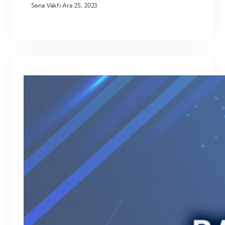
Sena Vakfı
·
Ara 25, 2023