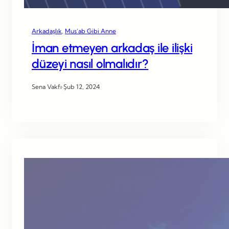
Arkadaşlık
, 
Mus’ab Gibi Anne
İman etmeyen arkadaş ile ilişki
düzeyi nasıl olmalıdır?
Sena Vakfı
·
Şub 12, 2024