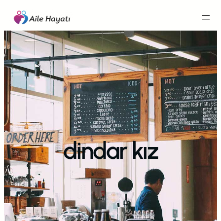
İçeriğe
geç
dindar kız