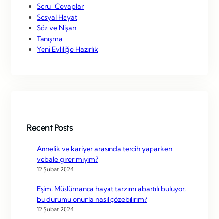
Soru-Cevaplar
Sosyal Hayat
Söz ve Nişan
Tanışma
Yeni Evliliğe Hazırlık
Recent Posts
Annelik ve kariyer arasında tercih yaparken
vebale girer miyim?
12 Şubat 2024
Eşim, Müslümanca hayat tarzımı abartılı buluyor,
bu durumu onunla nasıl çözebilirim?
12 Şubat 2024