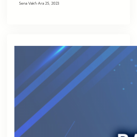
Sena Vakfı
·
Ara 25, 2023