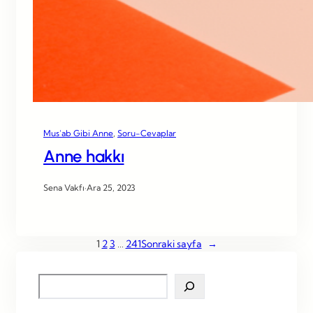
Mus’ab Gibi Anne
, 
Soru-Cevaplar
Anne hakkı
Sena Vakfı
·
Ara 25, 2023
1
2
3
…
241
Sonraki sayfa
→
S
e
a