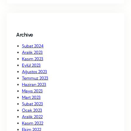
r
c
h
Archive
Şubat 2024
Aralık 2023
Kasım 2023
Eylül 2023
Ağustos 2023
Temmuz 2023
Haziran 2023
Mayıs 2023
Mart 2023
Şubat 2023
Ocak 2023
Aralık 2022
Kasım 2022
Ekim 2022