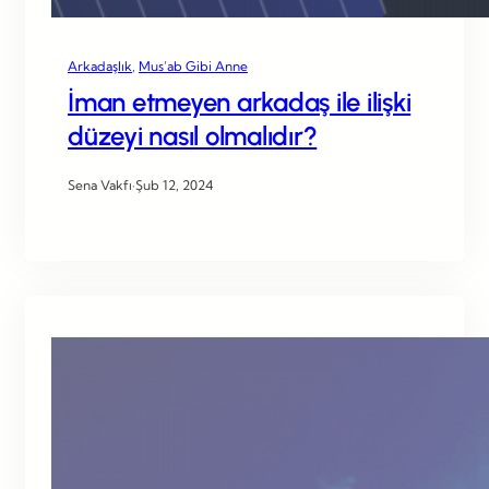
Arkadaşlık
, 
Mus’ab Gibi Anne
İman etmeyen arkadaş ile ilişki
düzeyi nasıl olmalıdır?
Sena Vakfı
·
Şub 12, 2024