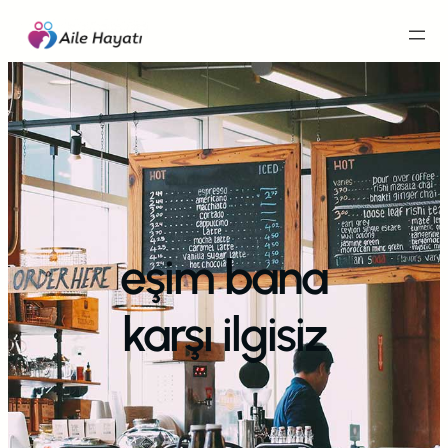
İçeriğe
geç
eşim bana
karşı ilgisiz