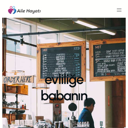
İçeriğe
geç
evliliğe
babanın