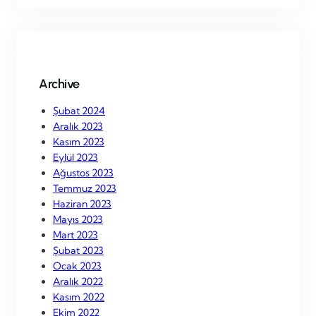
r
c
h
Archive
Şubat 2024
Aralık 2023
Kasım 2023
Eylül 2023
Ağustos 2023
Temmuz 2023
Haziran 2023
Mayıs 2023
Mart 2023
Şubat 2023
Ocak 2023
Aralık 2022
Kasım 2022
Ekim 2022