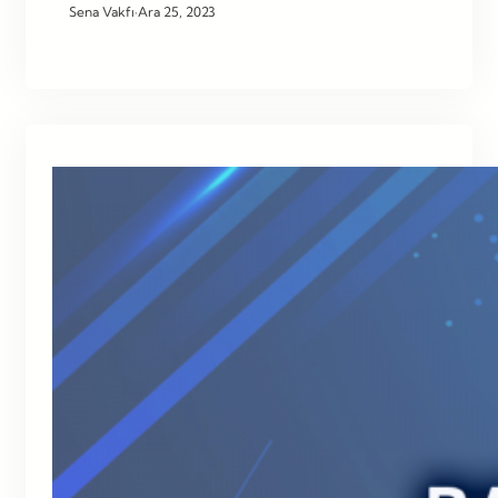
Sena Vakfı
·
Ara 25, 2023