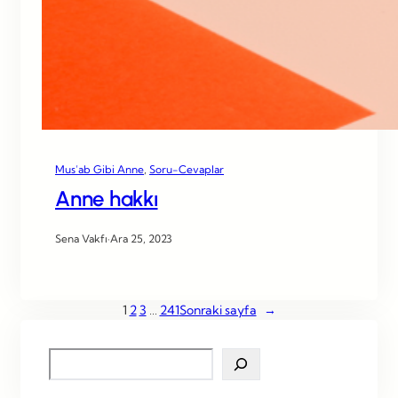
Mus’ab Gibi Anne
, 
Soru-Cevaplar
Anne hakkı
Sena Vakfı
·
Ara 25, 2023
1
2
3
…
241
Sonraki sayfa
→
S
e
a