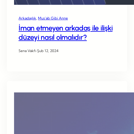
Arkadaşlık
, 
Mus’ab Gibi Anne
İman etmeyen arkadaş ile ilişki
düzeyi nasıl olmalıdır?
Sena Vakfı
·
Şub 12, 2024