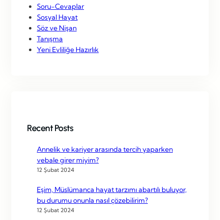
Soru-Cevaplar
Sosyal Hayat
Söz ve Nişan
Tanışma
Yeni Evliliğe Hazırlık
Recent Posts
Annelik ve kariyer arasında tercih yaparken
vebale girer miyim?
12 Şubat 2024
Eşim, Müslümanca hayat tarzımı abartılı buluyor,
bu durumu onunla nasıl çözebilirim?
12 Şubat 2024