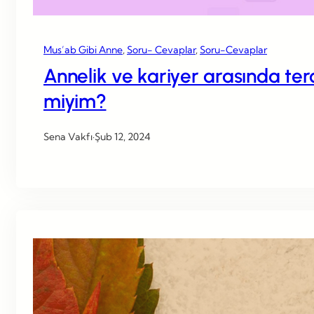
Mus’ab Gibi Anne
, 
Soru- Cevaplar
, 
Soru-Cevaplar
Annelik ve kariyer arasında te
miyim?
Sena Vakfı
·
Şub 12, 2024