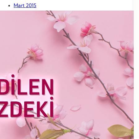
Mart 2015
Şubat 2015
Ocak 2015
Aralık 2014
Kasım 2014
Ekim 2014
Eylül 2014
Ağustos 2014
Temmuz 2014
Haziran 2014
Mayıs 2014
Nisan 2014
Mart 2014
Haziran 2013
Mayıs 2013
Nisan 2013
Mart 2013
Şubat 2013