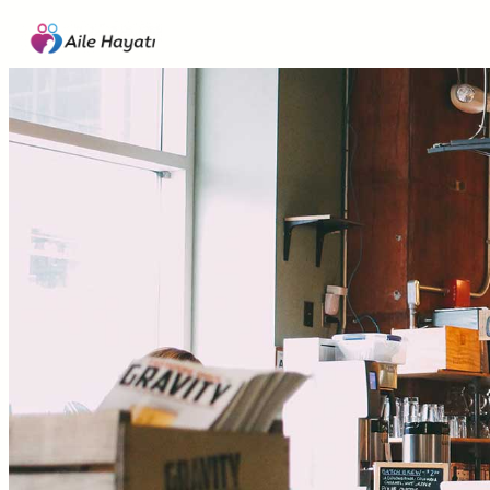
İçeriğe
geç