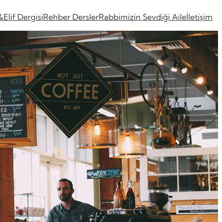
&Elif Dergisi
Rehber Dersler
Rabbimizin Sevdiği Aile
İletişim