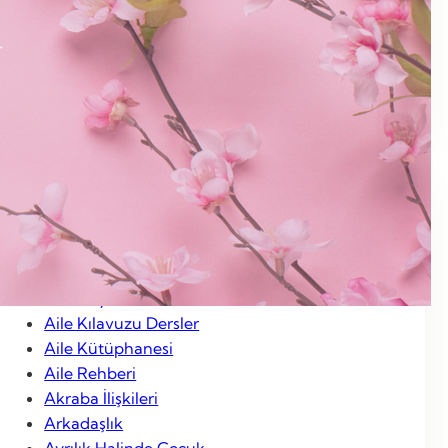
Ocak 2013
Aralık 2012
Kasım 2012
Ocak 2012
Categories
Aile Hayatı
Aile Kılavuzu Dersler
Aile Kütüphanesi
Aile Rehberi
Akraba İlişkileri
Arkadaşlık
Ayrılık Halinde Çocuk