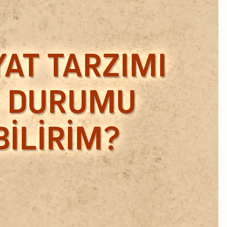
Ekim 2018
Eylül 2018
Mart 2018
Şubat 2018
Ocak 2018
Aralık 2017
Kasım 2017
Ekim 2017
Eylül 2017
Ağustos 2017
Temmuz 2017
Haziran 2017
Mayıs 2017
Nisan 2017
Ocak 2017
Aralık 2016
Kasım 2016
Ekim 2016