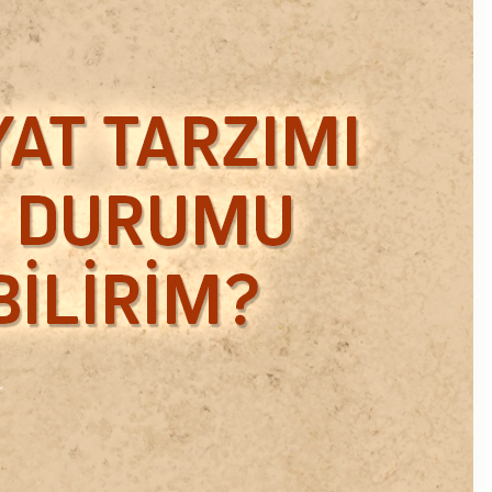
Ekim 2018
Eylül 2018
Mart 2018
Şubat 2018
Ocak 2018
Aralık 2017
Kasım 2017
Ekim 2017
Eylül 2017
Ağustos 2017
Temmuz 2017
Haziran 2017
Mayıs 2017
Nisan 2017
Ocak 2017
Aralık 2016
Kasım 2016
Ekim 2016