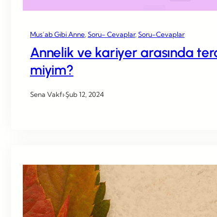
Mus’ab Gibi Anne
, 
Soru- Cevaplar
, 
Soru-Cevaplar
Annelik ve kariyer arasında te
miyim?
Sena Vakfı
·
Şub 12, 2024