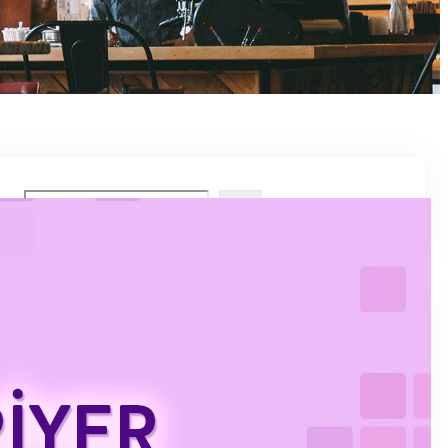
S
e
a
r
c
h
Archive
Şubat 2024
Aralık 2023