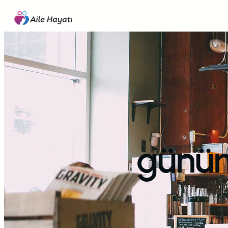
İçeriğe
geç
günüm