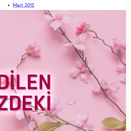
Mart 2015
Şubat 2015
Ocak 2015
Aralık 2014
Kasım 2014
Ekim 2014
Eylül 2014
Ağustos 2014
Temmuz 2014
Haziran 2014
Mayıs 2014
Nisan 2014
Mart 2014
Haziran 2013
Mayıs 2013
Nisan 2013
Mart 2013
Şubat 2013