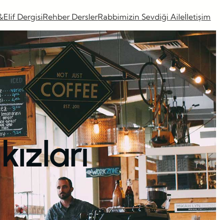
&Elif Dergisi
Rehber Dersler
Rabbimizin Sevdiği Aile
İletişim
ızları