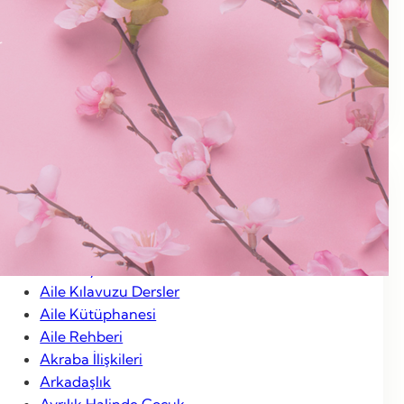
Ocak 2013
Aralık 2012
Kasım 2012
Ocak 2012
Categories
Aile Hayatı
Aile Kılavuzu Dersler
Aile Kütüphanesi
Aile Rehberi
Akraba İlişkileri
Arkadaşlık
Ayrılık Halinde Çocuk