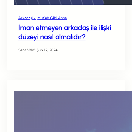
Arkadaşlık
, 
Mus’ab Gibi Anne
İman etmeyen arkadaş ile ilişki
düzeyi nasıl olmalıdır?
Sena Vakfı
·
Şub 12, 2024