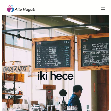
İçeriğe
geç
iki hece