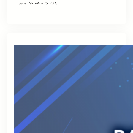
Sena Vakfı
·
Ara 25, 2023