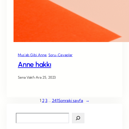
Mus’ab Gibi Anne
, 
Soru-Cevaplar
Anne hakkı
Sena Vakfı
·
Ara 25, 2023
1
2
3
…
241
Sonraki sayfa
→
S
e
a