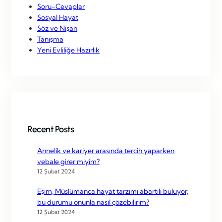
Soru-Cevaplar
Sosyal Hayat
Söz ve Nişan
Tanışma
Yeni Evliliğe Hazırlık
Recent Posts
Annelik ve kariyer arasında tercih yaparken
vebale girer miyim?
12 Şubat 2024
Eşim, Müslümanca hayat tarzımı abartılı buluyor,
bu durumu onunla nasıl çözebilirim?
12 Şubat 2024