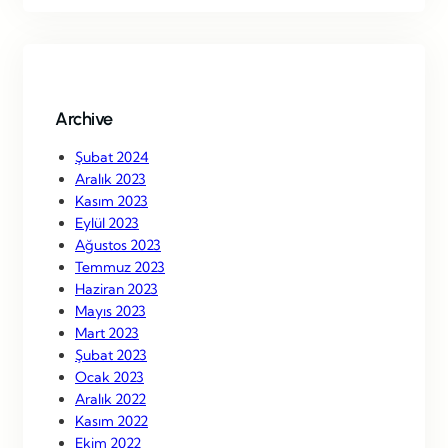
r
c
h
Archive
Şubat 2024
Aralık 2023
Kasım 2023
Eylül 2023
Ağustos 2023
Temmuz 2023
Haziran 2023
Mayıs 2023
Mart 2023
Şubat 2023
Ocak 2023
Aralık 2022
Kasım 2022
Ekim 2022