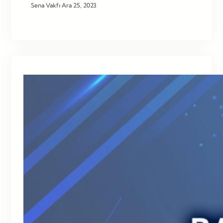
Sena Vakfı
·
Ara 25, 2023