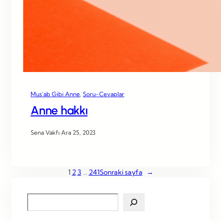
Mus’ab Gibi Anne
, 
Soru-Cevaplar
Anne hakkı
Sena Vakfı
·
Ara 25, 2023
1
2
3
…
241
Sonraki sayfa
→
S
e
a