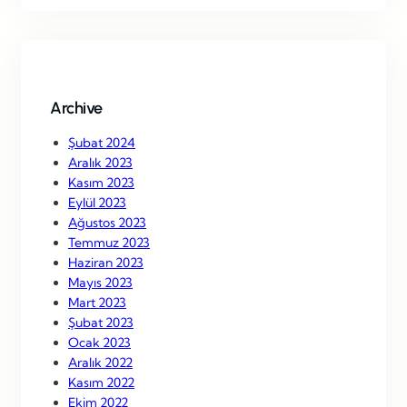
r
c
h
Archive
Şubat 2024
Aralık 2023
Kasım 2023
Eylül 2023
Ağustos 2023
Temmuz 2023
Haziran 2023
Mayıs 2023
Mart 2023
Şubat 2023
Ocak 2023
Aralık 2022
Kasım 2022
Ekim 2022