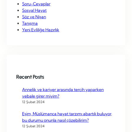
Soru-Cevaplar
Sosyal Hayat
Söz ve Nişan
Tanışma
Yeni Evliliğe Hazırlık
Recent Posts
Annelik ve kariyer arasında tercih yaparken
vebale girer miyim?
12 Şubat 2024
Eşim, Müslümanca hayat tarzımı abartılı buluyor,
bu durumu onunla nasıl çözebilirim?
12 Şubat 2024