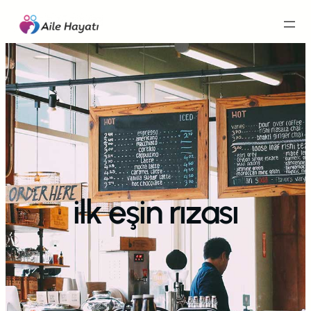
İçeriğe
geç
ilk eşin rızası