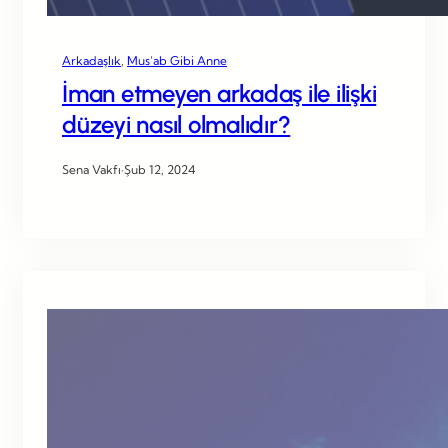
Arkadaşlık
, 
Mus’ab Gibi Anne
İman etmeyen arkadaş ile ilişki
düzeyi nasıl olmalıdır?
Sena Vakfı
·
Şub 12, 2024