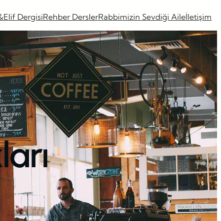
&Elif Dergisi
Rehber Dersler
Rabbimizin Sevdiği Aile
İletişim
ları