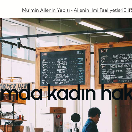
Mü’min Ailenin Yapısı
Ailenin İlmi Faaliyetleri
Elif
amda kadın hak