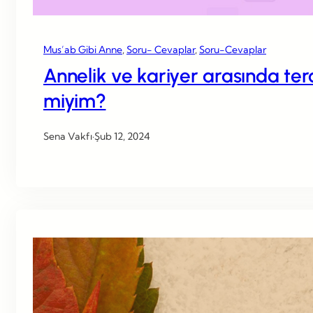
Mus’ab Gibi Anne
, 
Soru- Cevaplar
, 
Soru-Cevaplar
Annelik ve kariyer arasında te
miyim?
Sena Vakfı
·
Şub 12, 2024