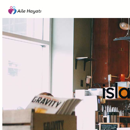
İçeriğe
geç
isl