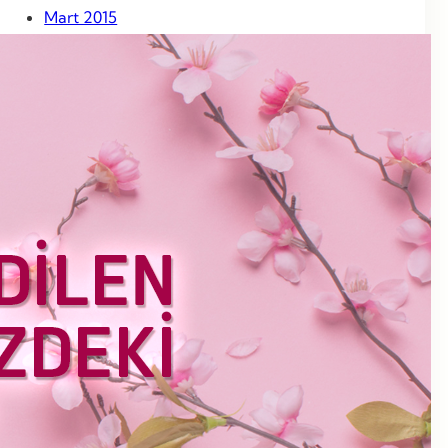
Mart 2015
Şubat 2015
Ocak 2015
Aralık 2014
Kasım 2014
Ekim 2014
Eylül 2014
Ağustos 2014
Temmuz 2014
Haziran 2014
Mayıs 2014
Nisan 2014
Mart 2014
Haziran 2013
Mayıs 2013
Nisan 2013
Mart 2013
Şubat 2013