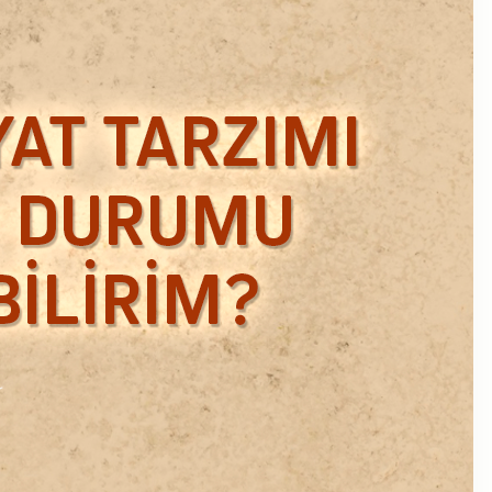
Ekim 2018
Eylül 2018
Mart 2018
Şubat 2018
Ocak 2018
Aralık 2017
Kasım 2017
Ekim 2017
Eylül 2017
Ağustos 2017
Temmuz 2017
Haziran 2017
Mayıs 2017
Nisan 2017
Ocak 2017
Aralık 2016
Kasım 2016
Ekim 2016