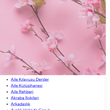
Ocak 2013
Aralık 2012
Kasım 2012
Ocak 2012
Categories
Aile Hayatı
Aile Kılavuzu Dersler
Aile Kütüphanesi
Aile Rehberi
Akraba İlişkileri
Arkadaşlık
Ayrılık Halinde Çocuk