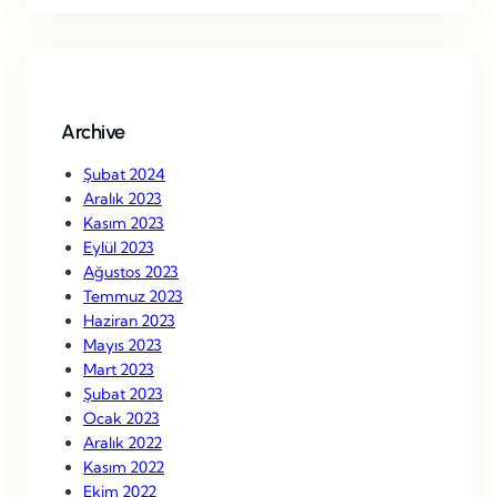
r
c
h
Archive
Şubat 2024
Aralık 2023
Kasım 2023
Eylül 2023
Ağustos 2023
Temmuz 2023
Haziran 2023
Mayıs 2023
Mart 2023
Şubat 2023
Ocak 2023
Aralık 2022
Kasım 2022
Ekim 2022