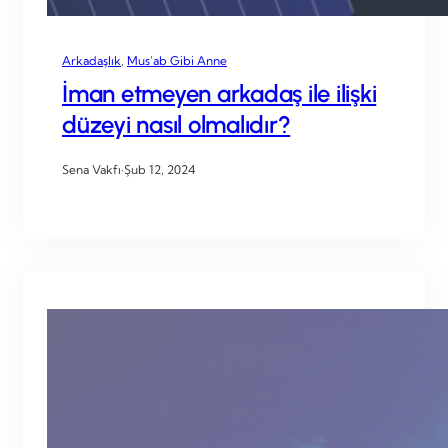
Arkadaşlık
, 
Mus’ab Gibi Anne
İman etmeyen arkadaş ile ilişki
düzeyi nasıl olmalıdır?
Sena Vakfı
·
Şub 12, 2024