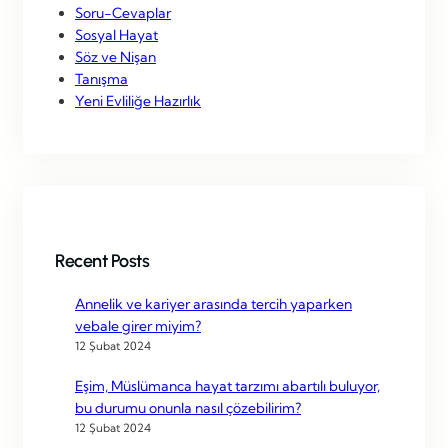
Soru-Cevaplar
Sosyal Hayat
Söz ve Nişan
Tanışma
Yeni Evliliğe Hazırlık
Recent Posts
Annelik ve kariyer arasında tercih yaparken
vebale girer miyim?
12 Şubat 2024
Eşim, Müslümanca hayat tarzımı abartılı buluyor,
bu durumu onunla nasıl çözebilirim?
12 Şubat 2024