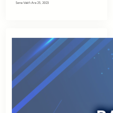
Sena Vakfı
·
Ara 25, 2023