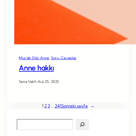
Mus’ab Gibi Anne
, 
Soru-Cevaplar
Anne hakkı
Sena Vakfı
·
Ara 25, 2023
1
2
3
…
241
Sonraki sayfa
→
S
e
a