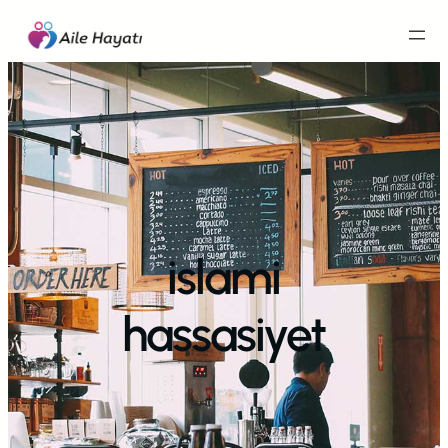
İçeriğe
geç
islami
hassasiyet