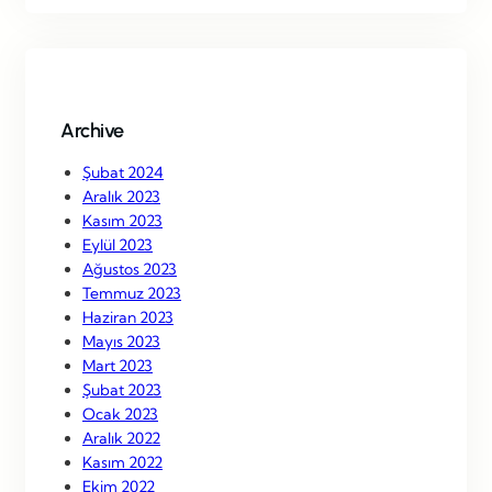
r
c
h
Archive
Şubat 2024
Aralık 2023
Kasım 2023
Eylül 2023
Ağustos 2023
Temmuz 2023
Haziran 2023
Mayıs 2023
Mart 2023
Şubat 2023
Ocak 2023
Aralık 2022
Kasım 2022
Ekim 2022