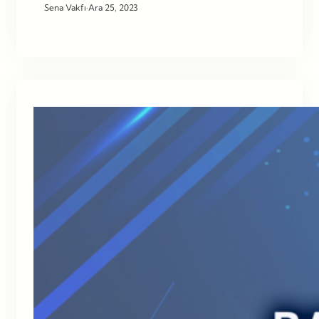
Sena Vakfı
·
Ara 25, 2023