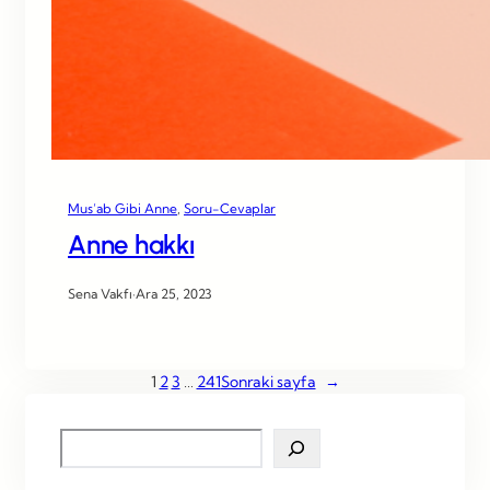
Mus’ab Gibi Anne
, 
Soru-Cevaplar
Anne hakkı
Sena Vakfı
·
Ara 25, 2023
1
2
3
…
241
Sonraki sayfa
→
S
e
a