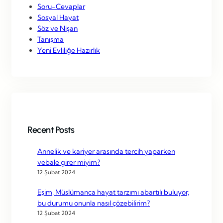
Soru-Cevaplar
Sosyal Hayat
Söz ve Nişan
Tanışma
Yeni Evliliğe Hazırlık
Recent Posts
Annelik ve kariyer arasında tercih yaparken
vebale girer miyim?
12 Şubat 2024
Eşim, Müslümanca hayat tarzımı abartılı buluyor,
bu durumu onunla nasıl çözebilirim?
12 Şubat 2024