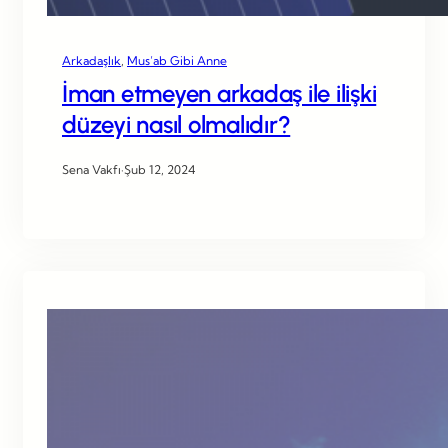
Arkadaşlık
, 
Mus’ab Gibi Anne
İman etmeyen arkadaş ile ilişki
düzeyi nasıl olmalıdır?
Sena Vakfı
·
Şub 12, 2024