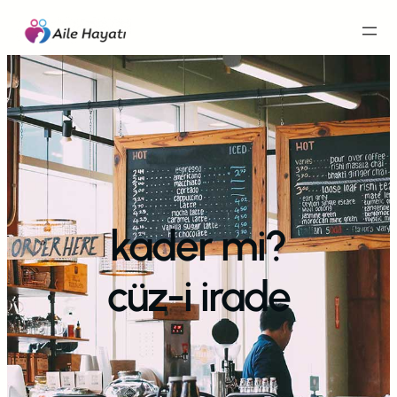
İçeriğe
geç
kader mi?
cüz-i irade