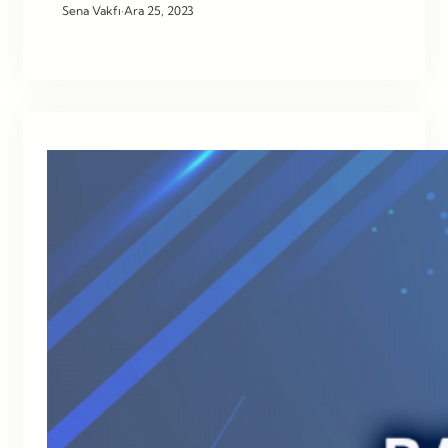
Sena Vakfı
·
Ara 25, 2023