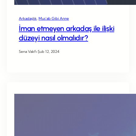
Arkadaşlık
, 
Mus’ab Gibi Anne
İman etmeyen arkadaş ile ilişki
düzeyi nasıl olmalıdır?
Sena Vakfı
·
Şub 12, 2024