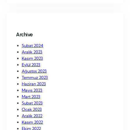
r
c
h
Archive
Şubat 2024
Aralık 2023
Kasım 2023
Eylül 2023
Ağustos 2023
Temmuz 2023
Haziran 2023
Mayıs 2023
Mart 2023
Şubat 2023
Ocak 2023
Aralık 2022
Kasım 2022
Ekim 2022