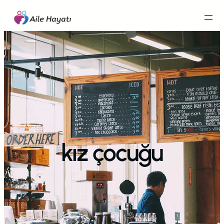
İçeriğe
geç
kız çocuğu