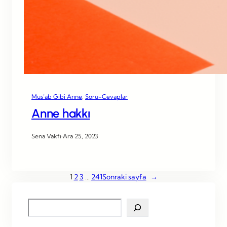
Mus’ab Gibi Anne
, 
Soru-Cevaplar
Anne hakkı
Sena Vakfı
·
Ara 25, 2023
1
2
3
…
241
Sonraki sayfa
→
S
e
a