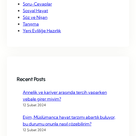
Soru-Cevaplar
Sosyal Hayat
Söz ve Nişan
Tanışma
Yeni Evliliğe Hazırlık
Recent Posts
Annelik ve kariyer arasında tercih yaparken
vebale girer miyim?
12 Şubat 2024
Eşim, Müslümanca hayat tarzımı abartılı buluyor,
bu durumu onunla nasıl çözebilirim?
12 Şubat 2024