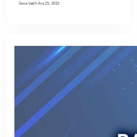
Sena Vakfı
·
Ara 25, 2023