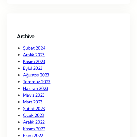
r
c
h
Archive
Şubat 2024
Aralık 2023
Kasım 2023
Eylül 2023
Ağustos 2023
Temmuz 2023
Haziran 2023
Mayıs 2023
Mart 2023
Şubat 2023
Ocak 2023
Aralık 2022
Kasım 2022
Ekim 2022