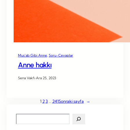
Mus’ab Gibi Anne
, 
Soru-Cevaplar
Anne hakkı
Sena Vakfı
·
Ara 25, 2023
1
2
3
…
241
Sonraki sayfa
→
S
e
a