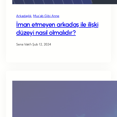
Arkadaşlık
, 
Mus’ab Gibi Anne
İman etmeyen arkadaş ile ilişki
düzeyi nasıl olmalıdır?
Sena Vakfı
·
Şub 12, 2024