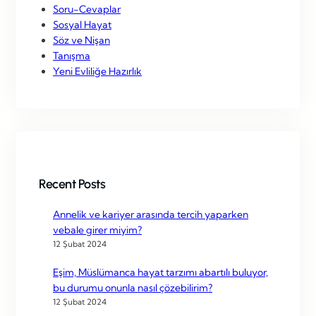
Soru-Cevaplar
Sosyal Hayat
Söz ve Nişan
Tanışma
Yeni Evliliğe Hazırlık
Recent Posts
Annelik ve kariyer arasında tercih yaparken
vebale girer miyim?
12 Şubat 2024
Eşim, Müslümanca hayat tarzımı abartılı buluyor,
bu durumu onunla nasıl çözebilirim?
12 Şubat 2024