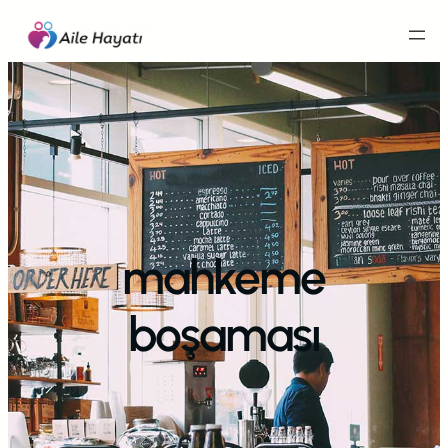
İçeriğe
geç
mahkeme
boşaması