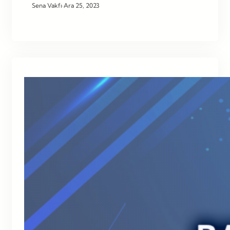
Sena Vakfı
·
Ara 25, 2023