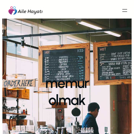
İçeriğe
geç
memur
olmak