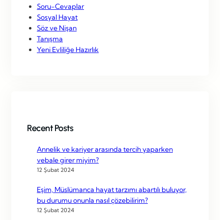
Soru-Cevaplar
Sosyal Hayat
Söz ve Nişan
Tanışma
Yeni Evliliğe Hazırlık
Recent Posts
Annelik ve kariyer arasında tercih yaparken
vebale girer miyim?
12 Şubat 2024
Eşim, Müslümanca hayat tarzımı abartılı buluyor,
bu durumu onunla nasıl çözebilirim?
12 Şubat 2024