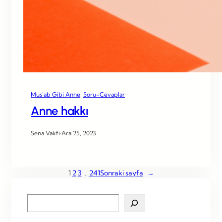
Mus’ab Gibi Anne
, 
Soru-Cevaplar
Anne hakkı
Sena Vakfı
·
Ara 25, 2023
1
2
3
…
241
Sonraki sayfa
→
S
e
a