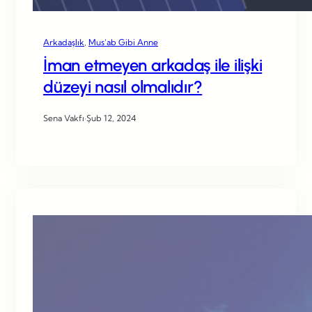
Arkadaşlık
, 
Mus’ab Gibi Anne
İman etmeyen arkadaş ile ilişki
düzeyi nasıl olmalıdır?
Sena Vakfı
·
Şub 12, 2024