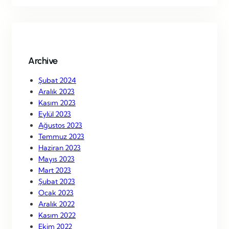
r
c
h
Archive
Şubat 2024
Aralık 2023
Kasım 2023
Eylül 2023
Ağustos 2023
Temmuz 2023
Haziran 2023
Mayıs 2023
Mart 2023
Şubat 2023
Ocak 2023
Aralık 2022
Kasım 2022
Ekim 2022