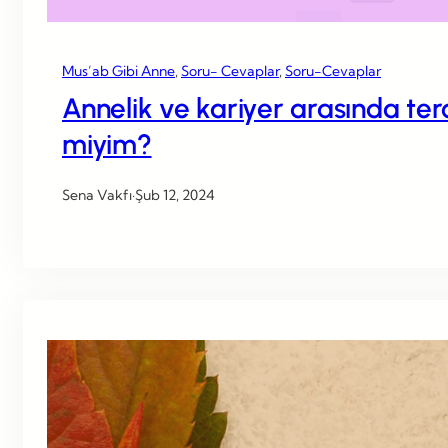
Mus’ab Gibi Anne
, 
Soru- Cevaplar
, 
Soru-Cevaplar
Annelik ve kariyer arasında te
miyim?
Sena Vakfı
·
Şub 12, 2024