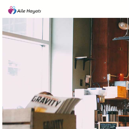
İçeriğe
geç