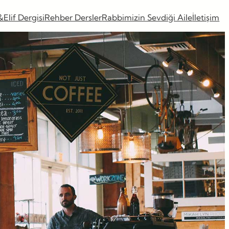
&Elif Dergisi
Rehber Dersler
Rabbimizin Sevdiği Aile
İletişim