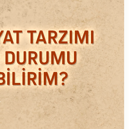
Ekim 2018
Eylül 2018
Mart 2018
Şubat 2018
Ocak 2018
Aralık 2017
Kasım 2017
Ekim 2017
Eylül 2017
Ağustos 2017
Temmuz 2017
Haziran 2017
Mayıs 2017
Nisan 2017
Ocak 2017
Aralık 2016
Kasım 2016
Ekim 2016