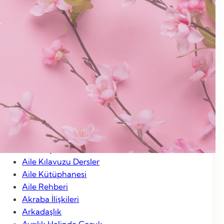
Ocak 2013
Aralık 2012
Kasım 2012
Ocak 2012
Categories
Aile Hayatı
Aile Kılavuzu Dersler
Aile Kütüphanesi
Aile Rehberi
Akraba İlişkileri
Arkadaşlık
Ayrılık Halinde Çocuk