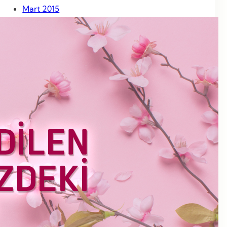
Mart 2015
Şubat 2015
Ocak 2015
Aralık 2014
Kasım 2014
Ekim 2014
Eylül 2014
Ağustos 2014
Temmuz 2014
Haziran 2014
Mayıs 2014
Nisan 2014
Mart 2014
Haziran 2013
Mayıs 2013
Nisan 2013
Mart 2013
Şubat 2013