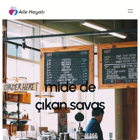
İçeriğe
geç
mide de
çıkan savaş