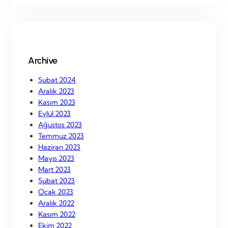
r
c
h
Archive
Şubat 2024
Aralık 2023
Kasım 2023
Eylül 2023
Ağustos 2023
Temmuz 2023
Haziran 2023
Mayıs 2023
Mart 2023
Şubat 2023
Ocak 2023
Aralık 2022
Kasım 2022
Ekim 2022