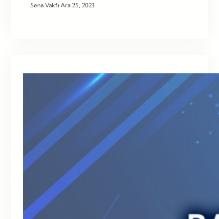
Sena Vakfı
·
Ara 25, 2023