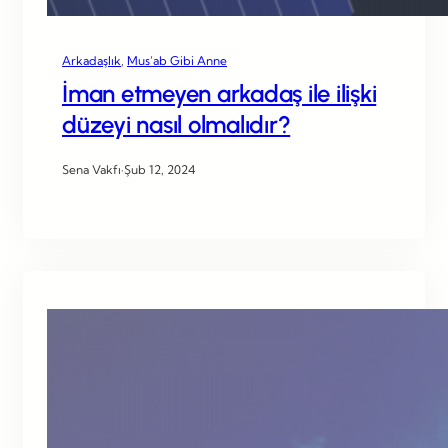
Arkadaşlık
, 
Mus’ab Gibi Anne
İman etmeyen arkadaş ile ilişki
düzeyi nasıl olmalıdır?
Sena Vakfı
·
Şub 12, 2024