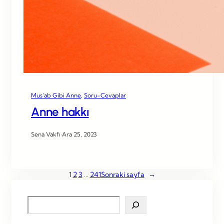
Mus’ab Gibi Anne
, 
Soru-Cevaplar
Anne hakkı
Sena Vakfı
·
Ara 25, 2023
1
2
3
…
241
Sonraki sayfa
→
S
e
a