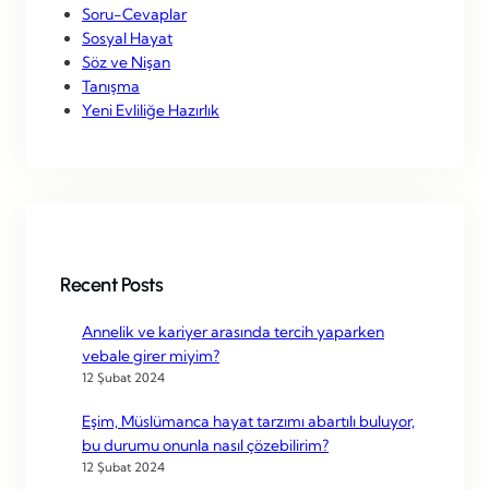
Soru-Cevaplar
Sosyal Hayat
Söz ve Nişan
Tanışma
Yeni Evliliğe Hazırlık
Recent Posts
Annelik ve kariyer arasında tercih yaparken
vebale girer miyim?
12 Şubat 2024
Eşim, Müslümanca hayat tarzımı abartılı buluyor,
bu durumu onunla nasıl çözebilirim?
12 Şubat 2024