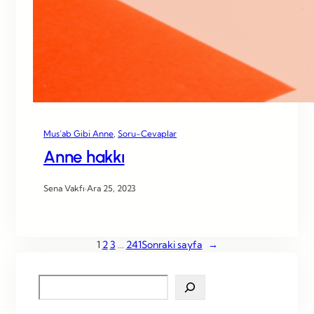
Mus’ab Gibi Anne
, 
Soru-Cevaplar
Anne hakkı
Sena Vakfı
·
Ara 25, 2023
1
2
3
…
241
Sonraki sayfa
→
S
e
a