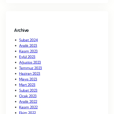
r
c
h
Archive
Şubat 2024
Aralık 2023
Kasım 2023
Eylül 2023
Ağustos 2023
Temmuz 2023
Haziran 2023
Mayıs 2023
Mart 2023
Şubat 2023
Ocak 2023
Aralık 2022
Kasım 2022
Ekim 2022