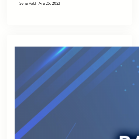
Sena Vakfı
·
Ara 25, 2023