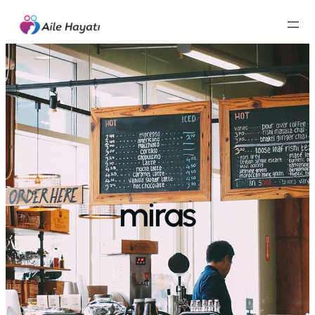
İçeriğe
geç
miras