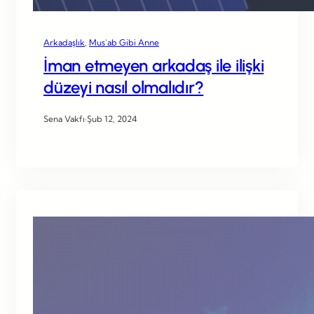
Arkadaşlık
, 
Mus’ab Gibi Anne
İman etmeyen arkadaş ile ilişki
düzeyi nasıl olmalıdır?
Sena Vakfı
·
Şub 12, 2024