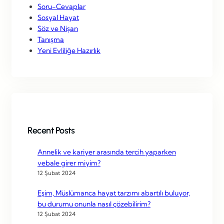
Soru-Cevaplar
Sosyal Hayat
Söz ve Nişan
Tanışma
Yeni Evliliğe Hazırlık
Recent Posts
Annelik ve kariyer arasında tercih yaparken
vebale girer miyim?
12 Şubat 2024
Eşim, Müslümanca hayat tarzımı abartılı buluyor,
bu durumu onunla nasıl çözebilirim?
12 Şubat 2024