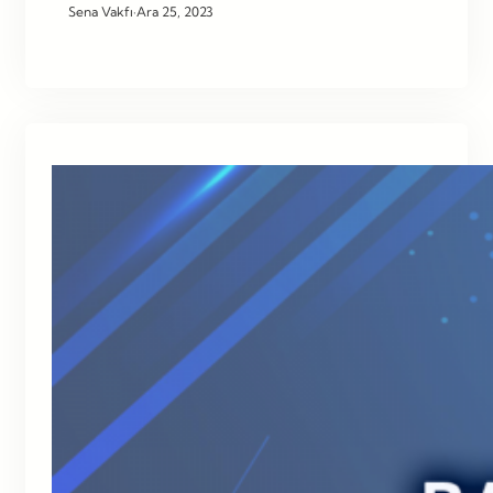
Sena Vakfı
·
Ara 25, 2023