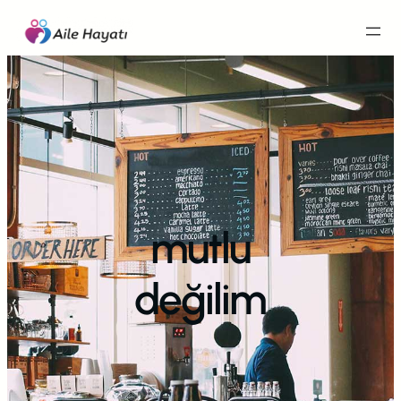
İçeriğe
geç
mutlu
değilim