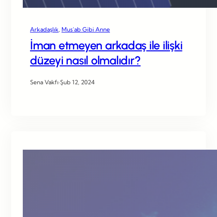
Arkadaşlık
, 
Mus’ab Gibi Anne
İman etmeyen arkadaş ile ilişki
düzeyi nasıl olmalıdır?
Sena Vakfı
·
Şub 12, 2024