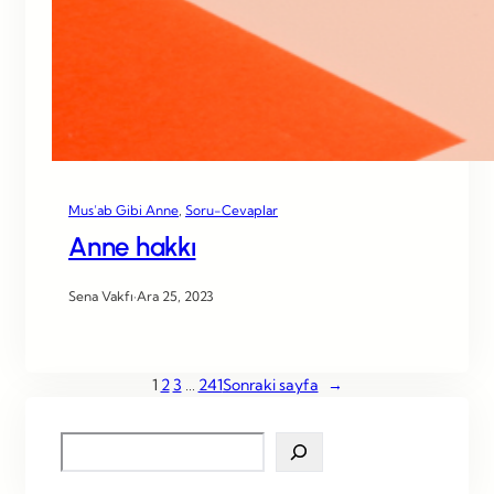
Mus’ab Gibi Anne
, 
Soru-Cevaplar
Anne hakkı
Sena Vakfı
·
Ara 25, 2023
1
2
3
…
241
Sonraki sayfa
→
S
e
a