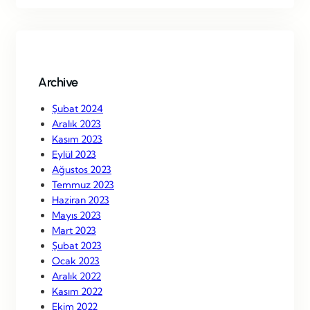
r
c
h
Archive
Şubat 2024
Aralık 2023
Kasım 2023
Eylül 2023
Ağustos 2023
Temmuz 2023
Haziran 2023
Mayıs 2023
Mart 2023
Şubat 2023
Ocak 2023
Aralık 2022
Kasım 2022
Ekim 2022