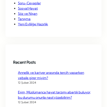
Soru-Cevaplar
Sosyal Hayat
Söz ve Nişan
Tanışma
Yeni Evliliğe Hazırlık
Recent Posts
Annelik ve kariyer arasında tercih yaparken
vebale girer miyim?
12 Şubat 2024
Eşim, Müslümanca hayat tarzımı abartılı buluyor,
bu durumu onunla nasıl çözebilirim?
12 Şubat 2024