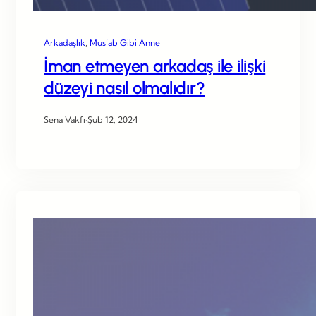
Arkadaşlık
, 
Mus’ab Gibi Anne
İman etmeyen arkadaş ile ilişki
düzeyi nasıl olmalıdır?
Sena Vakfı
·
Şub 12, 2024