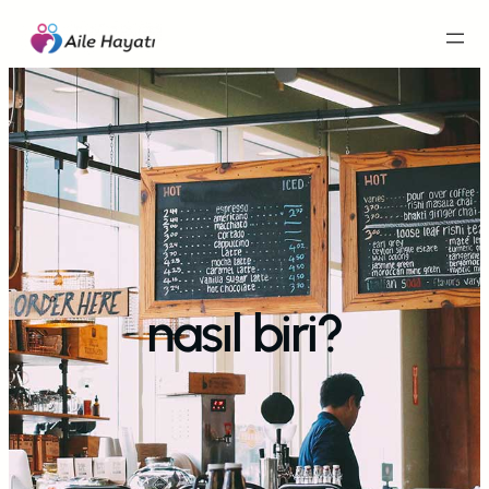
İçeriğe
geç
nasıl biri?