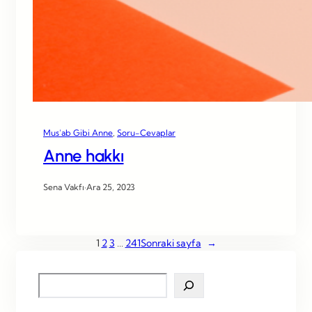
Mus’ab Gibi Anne
, 
Soru-Cevaplar
Anne hakkı
Sena Vakfı
·
Ara 25, 2023
1
2
3
…
241
Sonraki sayfa
→
S
e
a