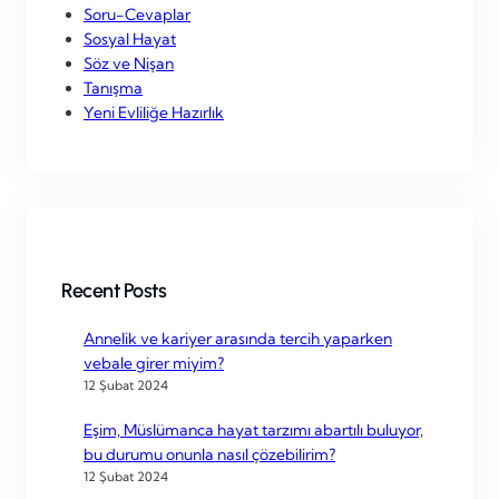
Soru-Cevaplar
Sosyal Hayat
Söz ve Nişan
Tanışma
Yeni Evliliğe Hazırlık
Recent Posts
Annelik ve kariyer arasında tercih yaparken
vebale girer miyim?
12 Şubat 2024
Eşim, Müslümanca hayat tarzımı abartılı buluyor,
bu durumu onunla nasıl çözebilirim?
12 Şubat 2024