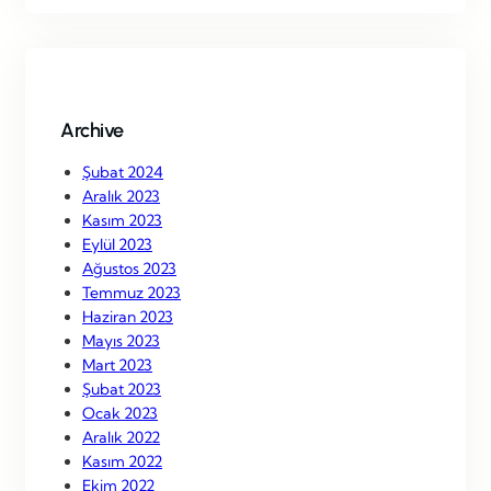
r
c
h
Archive
Şubat 2024
Aralık 2023
Kasım 2023
Eylül 2023
Ağustos 2023
Temmuz 2023
Haziran 2023
Mayıs 2023
Mart 2023
Şubat 2023
Ocak 2023
Aralık 2022
Kasım 2022
Ekim 2022