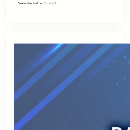
Sena Vakfı
·
Ara 25, 2023