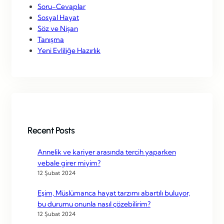
Soru-Cevaplar
Sosyal Hayat
Söz ve Nişan
Tanışma
Yeni Evliliğe Hazırlık
Recent Posts
Annelik ve kariyer arasında tercih yaparken
vebale girer miyim?
12 Şubat 2024
Eşim, Müslümanca hayat tarzımı abartılı buluyor,
bu durumu onunla nasıl çözebilirim?
12 Şubat 2024