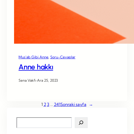
Mus’ab Gibi Anne
, 
Soru-Cevaplar
Anne hakkı
Sena Vakfı
·
Ara 25, 2023
1
2
3
…
241
Sonraki sayfa
→
S
e
a