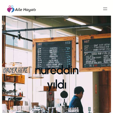
İçeriğe
geç
nureddin
yıldı