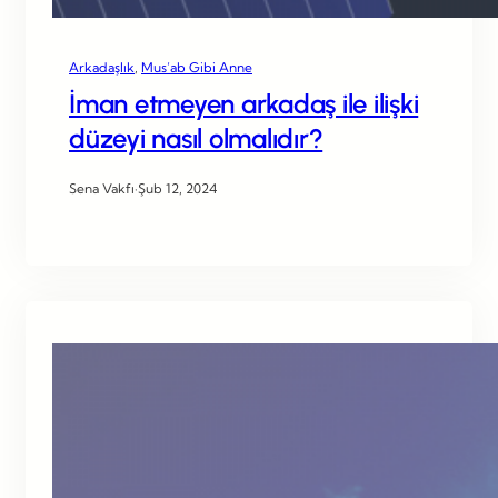
Arkadaşlık
, 
Mus’ab Gibi Anne
İman etmeyen arkadaş ile ilişki
düzeyi nasıl olmalıdır?
Sena Vakfı
·
Şub 12, 2024