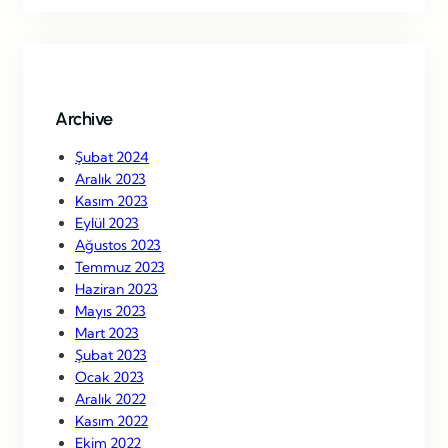
r
c
h
Archive
Şubat 2024
Aralık 2023
Kasım 2023
Eylül 2023
Ağustos 2023
Temmuz 2023
Haziran 2023
Mayıs 2023
Mart 2023
Şubat 2023
Ocak 2023
Aralık 2022
Kasım 2022
Ekim 2022