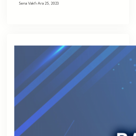
Sena Vakfı
·
Ara 25, 2023