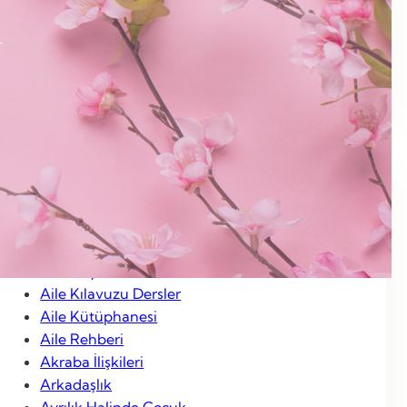
Ocak 2013
Aralık 2012
Kasım 2012
Ocak 2012
Categories
Aile Hayatı
Aile Kılavuzu Dersler
Aile Kütüphanesi
Aile Rehberi
Akraba İlişkileri
Arkadaşlık
Ayrılık Halinde Çocuk