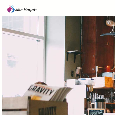
İçeriğe
geç