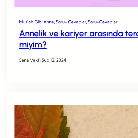
Mus’ab Gibi Anne
, 
Soru- Cevaplar
, 
Soru-Cevaplar
Annelik ve kariyer arasında te
miyim?
Sena Vakfı
·
Şub 12, 2024