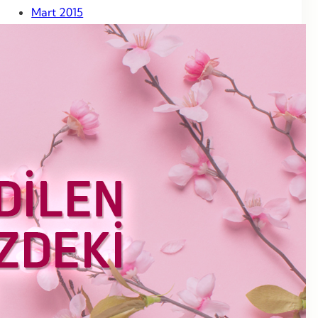
Mart 2015
Şubat 2015
Ocak 2015
Aralık 2014
Kasım 2014
Ekim 2014
Eylül 2014
Ağustos 2014
Temmuz 2014
Haziran 2014
Mayıs 2014
Nisan 2014
Mart 2014
Haziran 2013
Mayıs 2013
Nisan 2013
Mart 2013
Şubat 2013