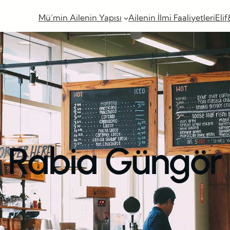
Mü’min Ailenin Yapısı
Ailenin İlmi Faaliyetleri
Elif
Rabia Güngör