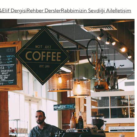
&Elif Dergisi
Rehber Dersler
Rabbimizin Sevdiği Aile
İletişim