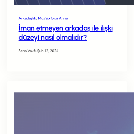
Arkadaşlık
, 
Mus’ab Gibi Anne
İman etmeyen arkadaş ile ilişki
düzeyi nasıl olmalıdır?
Sena Vakfı
·
Şub 12, 2024