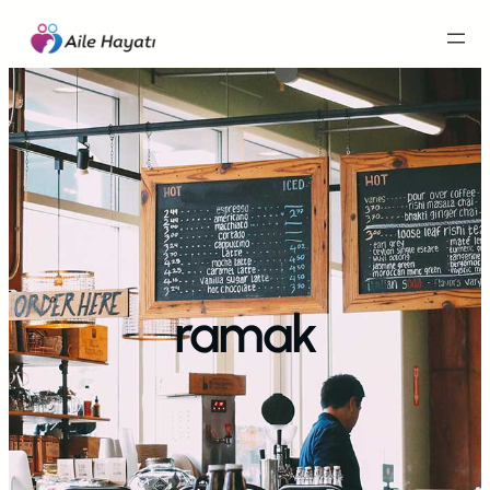
İçeriğe
geç
ramak