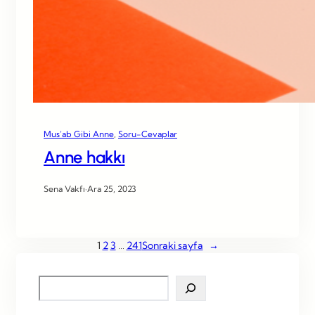
Mus’ab Gibi Anne
, 
Soru-Cevaplar
Anne hakkı
Sena Vakfı
·
Ara 25, 2023
1
2
3
…
241
Sonraki sayfa
→
S
e
a