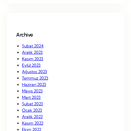
r
c
h
Archive
Şubat 2024
Aralık 2023
Kasım 2023
Eylül 2023
Ağustos 2023
Temmuz 2023
Haziran 2023
Mayıs 2023
Mart 2023
Şubat 2023
Ocak 2023
Aralık 2022
Kasım 2022
Ekim 2022