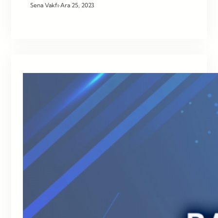
Sena Vakfı
·
Ara 25, 2023