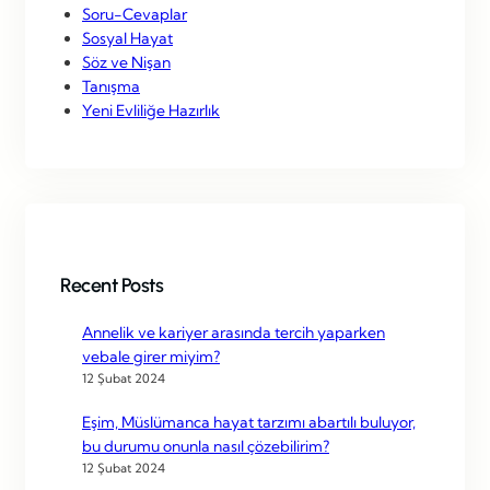
Soru-Cevaplar
Sosyal Hayat
Söz ve Nişan
Tanışma
Yeni Evliliğe Hazırlık
Recent Posts
Annelik ve kariyer arasında tercih yaparken
vebale girer miyim?
12 Şubat 2024
Eşim, Müslümanca hayat tarzımı abartılı buluyor,
bu durumu onunla nasıl çözebilirim?
12 Şubat 2024