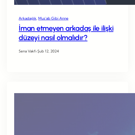
Arkadaşlık
, 
Mus’ab Gibi Anne
İman etmeyen arkadaş ile ilişki
düzeyi nasıl olmalıdır?
Sena Vakfı
·
Şub 12, 2024