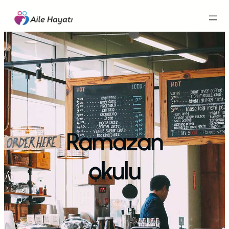
İçeriğe
geç
Ramazan
okulu