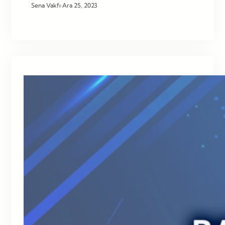
Sena Vakfı
·
Ara 25, 2023