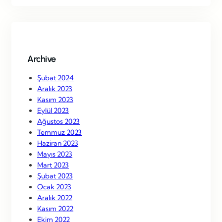
r
c
h
Archive
Şubat 2024
Aralık 2023
Kasım 2023
Eylül 2023
Ağustos 2023
Temmuz 2023
Haziran 2023
Mayıs 2023
Mart 2023
Şubat 2023
Ocak 2023
Aralık 2022
Kasım 2022
Ekim 2022