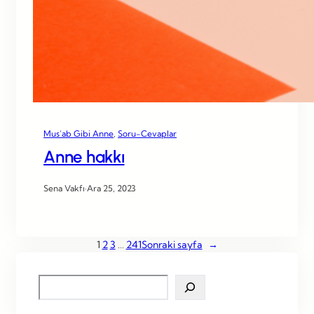
Mus’ab Gibi Anne
, 
Soru-Cevaplar
Anne hakkı
Sena Vakfı
·
Ara 25, 2023
1
2
3
…
241
Sonraki sayfa
→
S
e
a