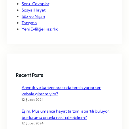
Soru-Cevaplar
Sosyal Hayat
Söz ve Nişan
Tanışma
Yeni Evliliğe Hazırlık
Recent Posts
Annelik ve kariyer arasında tercih yaparken
vebale girer miyim?
12 Şubat 2024
Eşim, Müslümanca hayat tarzımı abartılı buluyor,
bu durumu onunla nasıl çözebilirim?
12 Şubat 2024