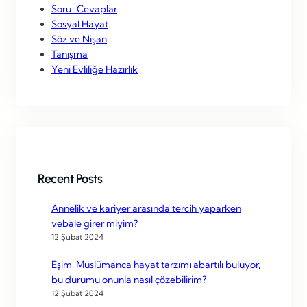
Soru-Cevaplar
Sosyal Hayat
Söz ve Nişan
Tanışma
Yeni Evliliğe Hazırlık
Recent Posts
Annelik ve kariyer arasında tercih yaparken
vebale girer miyim?
12 Şubat 2024
Eşim, Müslümanca hayat tarzımı abartılı buluyor,
bu durumu onunla nasıl çözebilirim?
12 Şubat 2024