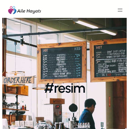
İçeriğe
geç
#resim