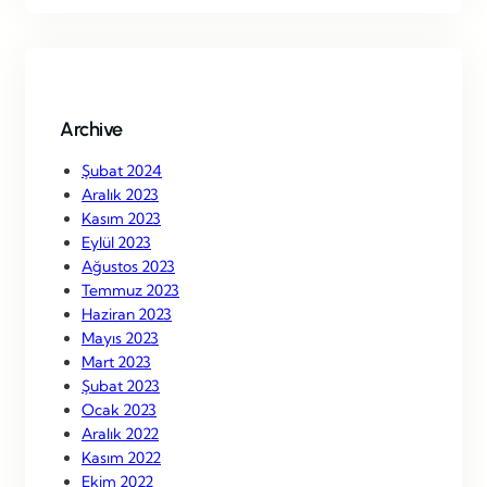
r
c
h
Archive
Şubat 2024
Aralık 2023
Kasım 2023
Eylül 2023
Ağustos 2023
Temmuz 2023
Haziran 2023
Mayıs 2023
Mart 2023
Şubat 2023
Ocak 2023
Aralık 2022
Kasım 2022
Ekim 2022