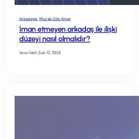
Arkadaşlık
, 
Mus’ab Gibi Anne
İman etmeyen arkadaş ile ilişki
düzeyi nasıl olmalıdır?
Sena Vakfı
·
Şub 12, 2024