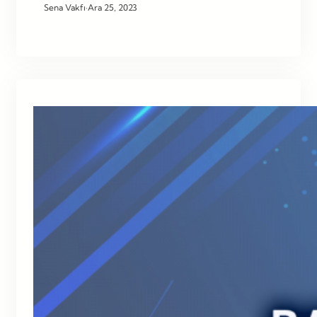
Sena Vakfı
·
Ara 25, 2023