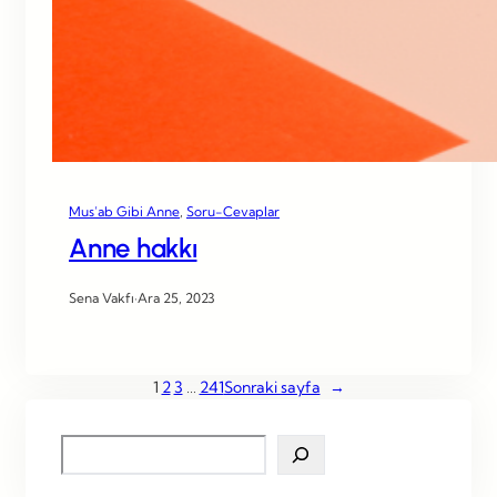
Mus’ab Gibi Anne
, 
Soru-Cevaplar
Anne hakkı
Sena Vakfı
·
Ara 25, 2023
1
2
3
…
241
Sonraki sayfa
→
S
e
a